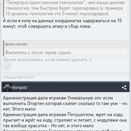
"Гиперпространственная технология", чем выше данная
технология, тем быстрее будет перезарядка (к примеру
15 уровень технологии это 5 минут перезарядки).
А если я хочу на данных координатах задержаться на 15
минут, чтоб совершить атаку и сбор лома.
Цитата: moroder
Выпилить с опсок теров сушки.
Зачем выпиливать, если можно урезать ;)
13 Апреля 2025 14:52:25
Gorgutz
Администрация дала игракам Уникальную опс если
выполнить Отортен которая скачит сколько то там укм - но
нет, Этого мало
Администрация дала игракам Петушители, жрет на ходу,
прыгает и жрёт на ходу, стреляет и летает, с модулями она
так вообще красотка - Но нет, и этого мало
Администрация дала Суперкосмы станции ну чтоб все в