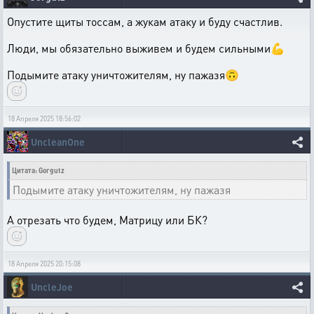
Опустите щиты тоссам, а жукам атаку и буду счастлив.
Люди, мы обязательно выживем и будем сильными💪
Подымите атаку уничтожителям, ну пажазя🙃
18 Апреля 2025 18:56:02
UncleanOne
Цитата: Gorgutz
Подымите атаку уничтожителям, ну пажазя
А отрезать что будем, Матрицу или БК?
18 Апреля 2025 20:15:08
UncleJoe