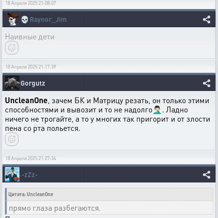
18 Апреля 2025 21:08:07
💀
Raynor_Jim
Наивные дети
18 Апреля 2025 21:17:39
Gorgutz
UncleanOne
, зачем БК и Матрицу резать, он только этими
способностями и вывозит и то не надолго🤦🏻‍♂️. Ладно
ничего не трогайте, а то у многих так пригорит и от злости
пена со рта польется.
18 Апреля 2025 21:27:34
-zZz-
Цитата: UncleanOne
прямо глаза разбегаются.