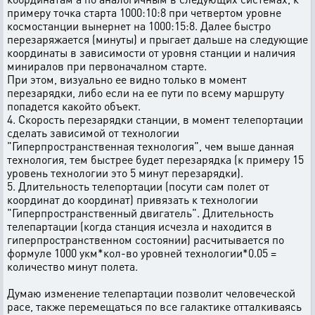
примеру точка старта 1000:10:8 при четвертом уровне
космостанции вынернет на 1000:15:8. Далее быстро
перезаряжается (минуты) и прыгает дальше на следующие
координаты в зависимости от уровня станции и наличия
миниралов при первоначалном старте.
При этом, визуально ее видно только в момент
перезарядки, либо если на ее пути по всему маршруту
попадется какойто объект.
4. Скорость перезарядки станции, в момент телепортации
сделать зависимой от технологии
"Гиперпространственная технология", чем выше данная
технология, тем быстрее будет перезарядка (к примеру 15
уровень технологии это 5 минут перезарядки).
5. Длительность телепортации (посути сам полет от
координат до координат) привязать к технологии
"Гиперпространственный двигатель". Длительность
телепартации (когда станция исчезла и находится в
гиперпространственном состоянии) расчитывается по
формуле 1000 укм*кол-во уровней технологии*0.05 =
количество минут полета.
Думаю изменение телепартации позволит человеческой
расе, также перемещаться по все галактике отталкиваясь