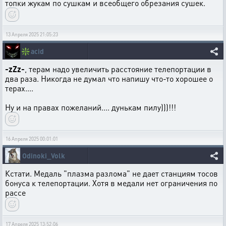
топки жукам по сушкам и всеобщего обрезания сушек.
13 Апреля 2025 21:05:23
❇️
acid
-zZz-
, терам надо увеличить расстояние телепортации в
два раза. Никогда не думал что напишу что-то хорошее о
терах....
Ну и на правах пожеланий.... дунькам пилу)))!!!
16 Апреля 2025 00:01:01
Odinoki_Volk
Кстати. Медаль "плазма разлома" не дает станциям тосов
бонуса к телепортации. Хотя в медали нет ограничения по
рассе
17 Апреля 2025 13:52:06