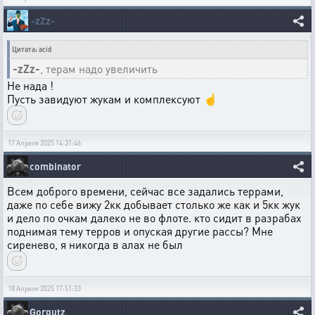
-zZz-
Цитата: acid
-zZz-
, терам надо увеличить
Не нада !
Пусть завидуют жукам и комплексуют ☝️
17 Апреля 2025 14:31:46
combinator
Всем доброго времени, сейчас все задались террами,
даже по себе вижу 2кк добывает столько же как и 5кк жук
и дело по очкам далеко не во флоте. кто сидит в разрабах
поднимая тему терров и опуская другие рассы? Мне
сиренево, я никогда в алах не был
18 Апреля 2025 17:51:33
Gorgutz