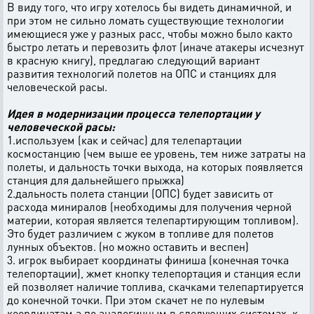
В виду того, что игру хотелось бы видеть динамичной, и
при этом не сильно ломать существующие технологии
имеющиеся уже у разных расс, чтобы можно было както
быстро летать и перевозить флот (иначе атакеры исчезнут
в красную книгу), предлагаю следующий вариант
развития технологий полетов на ОПС и станциях для
человеческой расы.
Идея в модернизации процесса телепортации у
человеческой расы:
1.используем (как и сейчас) для телепартации
космостанцию (чем выше ее уровень, тем ниже затраты на
полеты, и дальность точки выхода, на которых появляется
станция для дальнейшего прыжка)
2.дальность полета станции (ОПС) будет зависить от
расхода миниралов (необходимы для получения черной
материи, которая является телепартирующим топливом).
Это будет различием с жуком в топливе для полетов
лунных объектов. (но можно оставить и веспен)
3. игрок выбирает координаты финиша (конечная точка
телепортации), жмет кнопку телепортация и станция если
ей позволяет наличие топлива, скачками телепартируется
до конечной точки. При этом скачет не по нулевым
координатам а по аналогичным в следующих системах, к