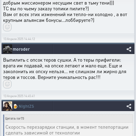
добрым миссионером несущим свет в тьму тени)))
ТС вы по чьему заказу топики пилите?)
Вам от всех этих изменений ни тепло-ни холодно , а вот
крупным альянсам бонусы...лоббируете?)
13 Апреля 2025 14:44:12
moroder
Выпилить с опсок теров сушки. А то теры прифигели:
врата им подавай, на опске летают и мало еще. Еще и
заколонить их опску нельзя... не слишком ли жирно для
теров и тоссов. Верните уникальность рас!!!
13 Апреля 2025 14:45:41
🍺
NightZS
Цитата: tor73
Скорость перезарядки станции, в момент телепортации
сделать зависимой от технологии