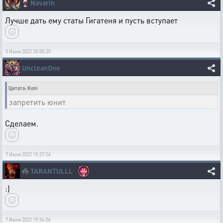
🍷
Navarin
Лучше дать ему статы Гигатеня и пусть вступает
5 Июля 2022 20:00:35
UncleanOne
Цитата: Koni
запретить юнит
Сделаем.
7 Июля 2022 19:27:54
🕷️
TARANTULLL
:)
7 Июля 2022 19:54:56