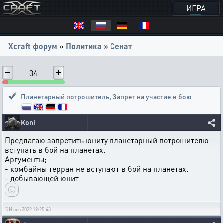
ИГРА
Xcraft форум
»
Политика
»
Сенат
34
Планетарный потрошитель
,
Запрет на участие в бою
Koni
Предлагаю запретить юниту планетарный потрошителю
вступать в бой на планетах.
Аргументы;
- комбайны терран не вступают в бой на планетах.
- добывающей юнит
5 Июля 2022 19:25:43