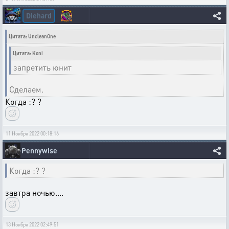
Diehard
Цитата: UncleanOne
Цитата: Koni
запретить юнит
Сделаем.
Когда :? ?
11 Ноября 2022 00:18:16
Pennywise
Когда :? ?
завтра ночью....
13 Ноября 2022 02:49:51