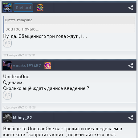
Diehard
Цитата: Pennywise
завтра ночью....
Ну, да. Обещенного три года ждут ;) ...
29 Ноября 2022 19:22:34
♦️
maks197457
UncleanOne
Сделаем.
Сколько ещё ждать данное введение ?
5 Декабря 2022 15:16:28
Mihey_82
Вообще то UncleanOne вас тролил и писал сделаем в
контексте "запретить юнит", перечитайте его пост.