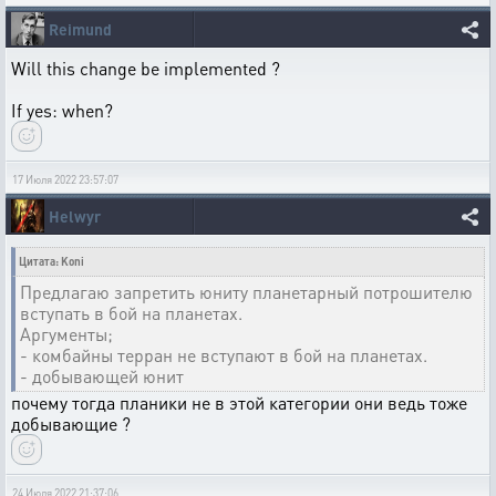
Reimund
Will this change be implemented ?
If yes: when?
17 Июля 2022 23:57:07
Helwyr
Цитата: Koni
Предлагаю запретить юниту планетарный потрошителю
вступать в бой на планетах.
Аргументы;
- комбайны терран не вступают в бой на планетах.
- добывающей юнит
почему тогда планики не в этой категории они ведь тоже
добывающие ?
24 Июля 2022 21:37:06