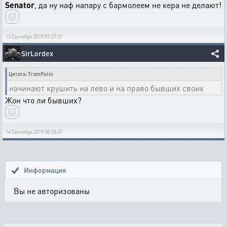
Senator
, да ну наф напару с бармолеем не кера не делают!
13 Сентября 2019 07:27:51
SirLordex
Цитата: TramPutin
начинают крушить на лево и на право бывших своих
Жон что ли бывших?
14 Сентября 2019 08:58:31
Информация
Вы не авторизованы