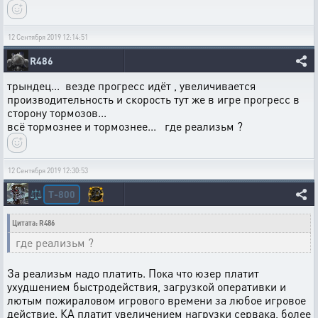
12 Сентября 2019 12:14:51
R486
трындец... везде прогресс идёт , увеличивается
производительность и скорость тут же в игре прогресс в
сторону тормозов...
всё тормознее и тормознее... где реализьм ?
12 Сентября 2019 12:30:53
T-800
⚖️
Цитата: R486
где реализьм ?
За реализьм надо платить. Пока что юзер платит
ухудшением быстродействия, загрузкой оперативки и
лютым пожираловом игрового времени за любое игровое
действие. КА платит увеличением нагрузки сервака, более