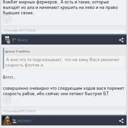
бомбят мирных фермеров. А есть и такие, которые
выходят из ала и начинают крушить на лево и на право
бывших своих.
12 Сентября 2019 16:53:45
🏴
Black
Цитата: TramPutin
А мне что то подсказывает, что на зиму Вася увеличит
скорость флотов и
бгггг..
совершенно очевидно что следующим ходов вася порежет
скорость рабов, ибо сейчас они летают быстрее БТ
12 Сентября 2019 17:00:07
🚬
velimor