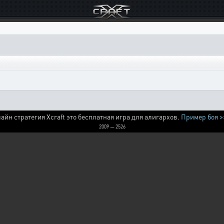
айн стратегия Xcraft это бесплатная игра для алигархов.
Пример боя >
2009 — 2526