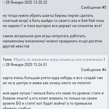
28 Января 2025 13:35:22
Сообщение #5
ну тогда нужно убрать шахты биржы пиров сделать
платный вход! а бить выйди со своего ала и бей бей пока
не надоест! и пока выгодно все держут на планетах все!
самое актуальное для игры нетрогать работать
налаженому механизму! можно придумать есще десяток
другой квестов
Тема:
Убрать из механики игры альянсы или ограничить
|
28 Января 2025 13:24:51
Сообщение #4
карта очень большая улети куда небудь и все создай там
ал не в центре и живи как хочеш некто не полетит
моя идея лутше ! нельзя бить кто ниже по уровню стате и
боевом опыте! а кто хочет воевать то только на своем
уровне БО и стате! вот будет война! а то привыкли
обежать слабых