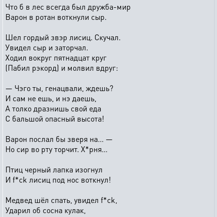
Что б в лес всегда был дружба-мир
Варон в ротан воткнули сыр.
Шел гордый звэр лисиц. Скучал.
Увидел сыр и заторчал.
Ходил вокруг пятнадцат круг
(Пабил рэкорд) и молвил вдруг:
— Чэго ты, генацвали, ждешь?
И сам не ешь, и нэ даешь,
А толко дразнишь свой еда
С бальшой опасный высота!
Варон послал бы зверя на… —
Но сир во рту торчит. Х*рня…
Птиц черный лапка изогнул
И f*ck лисиц под нос воткнул!
Медвед шёл спать, увидел f*ck,
Ударил об сосна кулак,