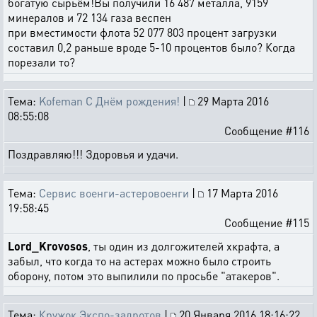
богатую сырьём!Вы получили 16 487 металла, 9159
минералов и 72 134 газа веспен
при вместимости флота 52 077 803 процент загрузки
составил 0,2 раньше вроде 5-10 процентов было? Когда
порезали то?
Тема:
Kofeman С Днём рождения!
|
29 Марта 2016
08:55:08
Сообщение #116
Поздравляю!!! Здоровья и удачи.
Тема:
Сервис военги-астеровоенги
|
17 Марта 2016
19:58:45
Сообщение #115
Lord_Krovosos
, ты один из долгожителей хкрафта, а
забыл, что когда то на астерах можно было строить
оборону, потом это выпилили по просьбе "атакеров".
Тема:
Кружок Экспо-задротов
|
20 Января 2016 18:16:22