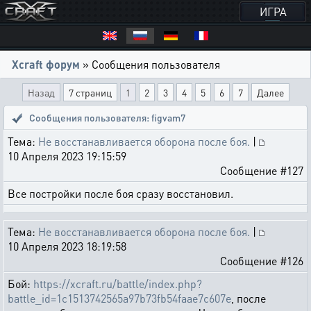
ИГРА
Xcraft форум
» Сообщения пользователя
Назад
7 страниц
1
2
3
4
5
6
7
Далее
Сообщения пользователя: figvam7
Тема:
Не восстанавливается оборона после боя.
|
10 Апреля 2023 19:15:59
Сообщение #127
Все постройки после боя сразу восстановил.
Тема:
Не восстанавливается оборона после боя.
|
10 Апреля 2023 18:19:58
Сообщение #126
Бой:
https://xcraft.ru/battle/index.php?
battle_id=1c1513742565a97b73fb54faae7c607e
, после