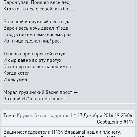
Варон упал. Пришел весь лес,
Кто что-то нес с собой, кто бэз…
Бальшой и дружный лес тогда
Варон весь ночь давал п*зда!
…под утро ёж семь-восемь раз
Из птица сделал пид*рас.
Теперь варон простой пэтух
И сыр давно во рту протух.
С тех пор весь лес варон имел
Когда хотел
И как умел.
Морал грузинский басня прост —
За свой еб*л в ответе хвост!
Тема:
Кружок Экспо-задротов
|
17 Декабря 2016 19:25:06
Сообщение #117
Ваши исследователи (1134 Владыка) нашли планету,