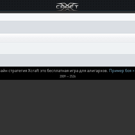
айн стратегия Xcraft это бесплатная игра для алигархов.
Пример боя >
2009 — 2526