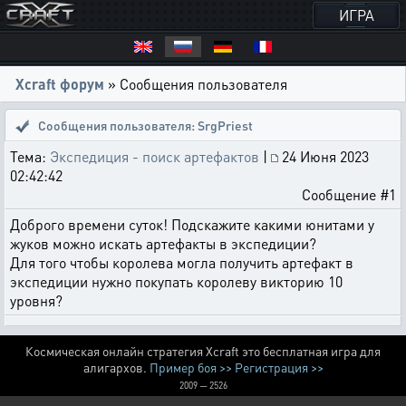
ИГРА
Xcraft форум
» Сообщения пользователя
Сообщения пользователя: SrgPriest
Тема:
Экспедиция - поиск артефактов
|
24 Июня 2023
02:42:42
Сообщение #1
Доброго времени суток! Подскажите какими юнитами у
жуков можно искать артефакты в экспедиции?
Для того чтобы королева могла получить артефакт в
экспедиции нужно покупать королеву викторию 10
уровня?
Космическая онлайн стратегия Xcraft это бесплатная игра для
алигархов.
Пример боя >>
Регистрация >>
2009 — 2526