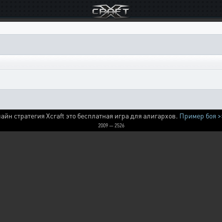
айн стратегия Xcraft это бесплатная игра для алигархов.
Пример боя >
2009 — 2526