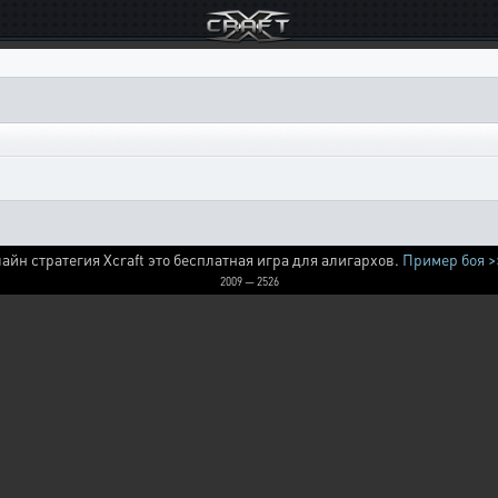
айн стратегия Xcraft это бесплатная игра для алигархов.
Пример боя >
2009 — 2526