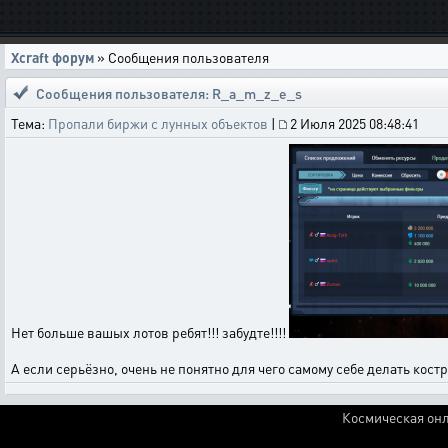
Xcraft форум
» Сообщения пользователя
Сообщения пользователя: R_a_m_z_e_s
Тема:
Пропали биржи с лунных объектов
|
2 Июля 2025 08:48:41
Нет больше вашых лотов ребят!!! забудте!!!!
А если серьёзно, очень не понятно для чего самому себе делать кост
Космическая онл