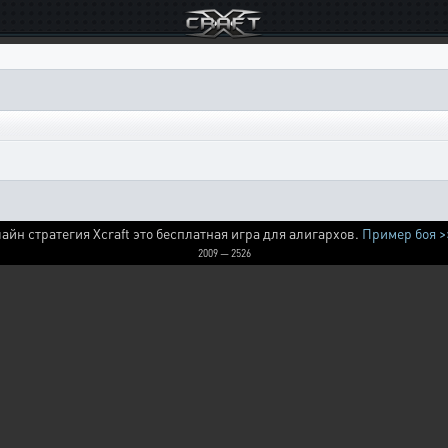
айн стратегия Xcraft это бесплатная игра для алигархов.
Пример боя >
2009 — 2526