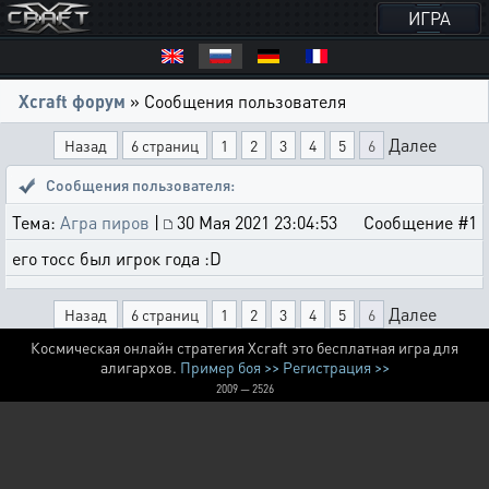
ИГРА
Xcraft форум
» Сообщения пользователя
Далее
Назад
6 страниц
1
2
3
4
5
6
Сообщения пользователя:
Тема:
Агра пиров
|
30 Мая 2021 23:04:53
Сообщение #1
его тосс был игрок года :D
Далее
Назад
6 страниц
1
2
3
4
5
6
Космическая онлайн стратегия Xcraft это бесплатная игра для
алигархов.
Пример боя >>
Регистрация >>
2009 — 2526