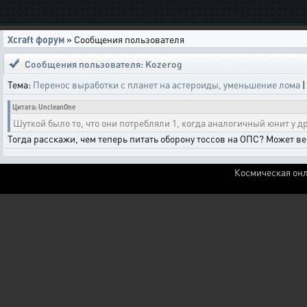
Xcraft форум
» Сообщения пользователя
Сообщения пользователя: Kozerog
Тема:
Перенос выработки с планет на астероиды, уменьшение лома
Цитата: UncleanOne
Шуткой было то, что они потребляли 1, когда аналогичный юнит у д
Тогда расскажи, чем теперь питать оборону тоссов на ОПС? Может ве
Космическая онл