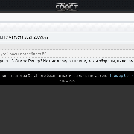
|
19 Августа 2021 20:45:42
ругой расы потребляет 50.
рнёте бабки за Рипер? На них дроидов нетути, как и обороны, пилонам
айн стратегия Xcraft это бесплатная игра для алигархов.
Пример боя >
2009 — 2526