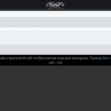
айн стратегия Xcraft это бесплатная игра для алигархов.
Пример боя >
2009 — 2526