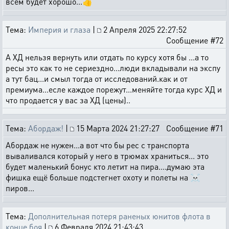
всем будет хорошо...👍
Тема:
Империя и глаза
|
2 Апреля 2025 22:27:52
Сообщение #72
А ХД нельзя вернуть или отдать по курсу хотя бы ...а то
ресы это как то не сериездно...люди вкладывали на экспу
а тут бац...и смыл тогда от исследований.как и от
премиума...есле каждое порежут...меняйте тогда курс ХД и
что продается у вас за ХД (цены)..
Тема:
Абордаж!
|
15 Марта 2024 21:27:27
Сообщение #71
Абордаж не нужен...а вот что бы рес с транспорта
вываливался который у него в трюмах храниться... это
будет маленький бонус кто летит на пира....думаю эта
фишка ещё больше подстегнет охоту и полеты на ☠️
пиров...
Тема:
Дополнительная потеря раненых юнитов флота в
конце боя
|
6 Февраля 2024 21:43:43