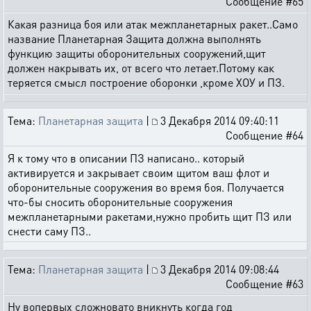
Сообщение #65
Какая разница боя или атак межпланетарных ракет..Само
название Планетарная Защита должна выполнять
функцию защиты оборонительных сооружений,щит
должен накрывать их, от всего что летает.Потому как
теряется смысл построение оборонки ,кроме ХОУ и ПЗ.
Тема:
Планетарная защита
|
3 Декабря 2014 09:40:11
Сообщение #64
Я к тому что в описании ПЗ написано.. который
активируется и закрывает своим щитом ваш флот и
оборонительные сооружения во время боя. Получается
что-бы сносить оборонительные сооружения
межпланетарными ракетами,нужно пробить щит ПЗ или
снести саму ПЗ..
Тема:
Планетарная защита
|
3 Декабря 2014 09:08:44
Сообщение #63
Ну вопервых сложновато вникнуть когда год