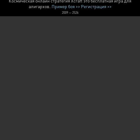
Космическая онлайн стратегия Xcraft это бесплатная игра для
алигархов.
Пример боя >>
Регистрация >>
2009 — 2526