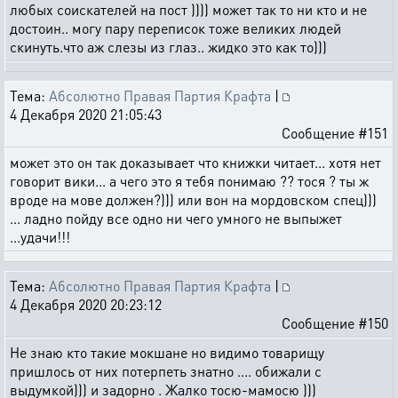
любых соискателей на пост )))) может так то ни кто и не
достоин.. могу пару переписок тоже великих людей
скинуть.что аж слезы из глаз.. жидко это как то)))
Тема:
Абсолютно Правая Партия Крафта
|
4 Декабря 2020 21:05:43
Сообщение #151
может это он так доказывает что книжки читает... хотя нет
говорит вики... а чего это я тебя понимаю ?? тося ? ты ж
вроде на мове должен?))) или вон на мордовском спец)))
... ладно пойду все одно ни чего умного не выпыжет
...удачи!!!
Тема:
Абсолютно Правая Партия Крафта
|
4 Декабря 2020 20:23:12
Сообщение #150
Не знаю кто такие мокшане но видимо товарищу
пришлось от них потерпеть знатно .... обижали с
выдумкой))) и задорно . Жалко тосю-мамосю )))