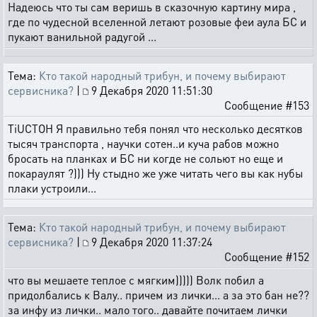
Надеюсь что ты сам веришь в сказочную картину мира ,
где по чудесной вселенной летают розовые феи аула БС и
пукают ванильной радугой ...
Тема:
Кто такой народный трибун, и почему выбирают
сервисника?
|
9 Декабря 2020 11:51:30
Сообщение #153
TiUCTOH Я правильно тебя понял что несколько десятков
тысяч транспорта , научки сотен..и куча рабов можно
бросать на планках и БС ни когде не сольют но еще и
покараулят ?))) Ну стыдно же уже читать чего вы как нубы
плаки устроили...
Тема:
Кто такой народный трибун, и почему выбирают
сервисника?
|
9 Декабря 2020 11:37:24
Сообщение #152
что вы мешаете теплое с мягким))))) Волк побил а
придолбались к Валу.. причем из лички... а за это бан не??
за инфу из лички.. мало того.. давайте почитаем лички