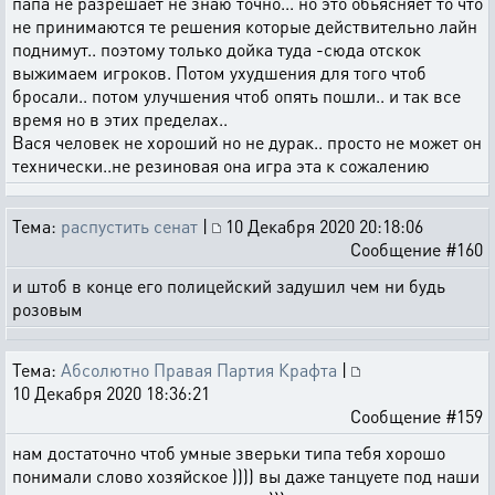
папа не разрешает не знаю точно... но это обьясняет то что
не принимаются те решения которые действительно лайн
поднимут.. поэтому только дойка туда -сюда отскок
выжимаем игроков. Потом ухудшения для того чтоб
бросали.. потом улучшения чтоб опять пошли.. и так все
время но в этих пределах..
Вася человек не хороший но не дурак.. просто не может он
технически..не резиновая она игра эта к сожалению
Тема:
распустить сенат
|
10 Декабря 2020 20:18:06
Сообщение #160
и штоб в конце его полицейский задушил чем ни будь
розовым
Тема:
Абсолютно Правая Партия Крафта
|
10 Декабря 2020 18:36:21
Сообщение #159
нам достаточно чтоб умные зверьки типа тебя хорошо
понимали слово хозяйское )))) вы даже танцуете под наши