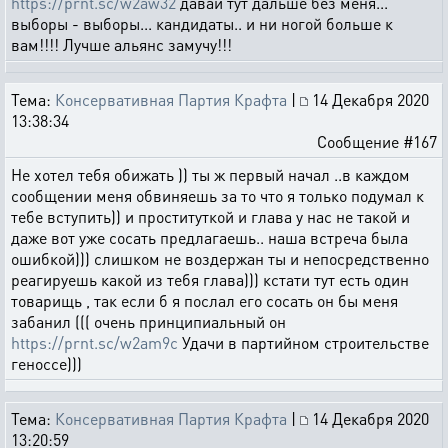
https://prnt.sc/w2aw32
давай тут дальше без меня...
выборы - выборы... кандидаты.. и ни ногой больше к
вам!!!! Лучше альянс замучу!!!
Тема:
Консервативная Партия Крафта
|
14 Декабря 2020
13:38:34
Сообщение #167
Не хотел тебя обижать )) ты ж первый начал ..в каждом
сообщении меня обвиняешь за то что я только подумал к
тебе вступить)) и проституткой и глава у нас не такой и
даже вот уже сосать предлагаешь.. наша встреча была
ошибкой))) слишком не воздержан ты и непосредственно
реагируешь какой из тебя глава))) кстати тут есть один
товарищь , так если б я послал его сосать он бы меня
забанил ((( очень принципиальный он
https://prnt.sc/w2am9c
Удачи в партийном строительстве
геноссе)))
Тема:
Консервативная Партия Крафта
|
14 Декабря 2020
13:20:59