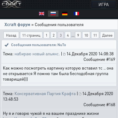
ИГРА
Xcraft форум
» Сообщения пользователя
...
Назад
11 страниц
1
2
3
4
9
10
11
Далее
Сообщения пользователя: NuTo
Тема:
набираю новый альянс.
|
14 Декабря 2020 14:08:38
Сообщение #169
Как можно посмотреть картинку которую вставил тс .. она
не открывается Я помню там была бесподобная группа
товарищей)))
Тема:
Консервативная Партия Крафта
|
14 Декабря 2020
13:48:53
Сообщение #168
Ну я и говорю чужой я на вашем празднике жизни