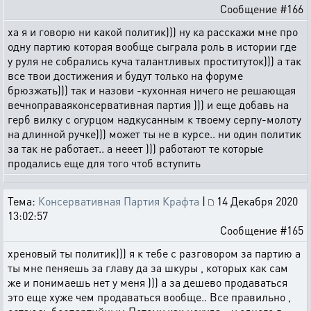
Сообщение #166
ха я и говорю ни какой политик))) ну ка расскажи мне про
одну партию которая вообще сыграла роль в истории где
у руля не собрались куча талантливых проституток))) а так
все твои достижения и будут только на форуме
брюзжать))) так и назови -кухонная ничего не решающая
вечноправаяконсервативная партия ))) и еще добавь на
герб вилку с огурцом надкусанным к твоему серпу-молоту
на длинной ручке))) может ты не в курсе.. ни один политик
за так не работает.. а нееет ))) работают те которые
продались еще для того чтоб вступить
Тема:
Консервативная Партия Крафта
|
14 Декабря 2020
13:02:57
Сообщение #165
хреновый ты политик))) я к тебе с разговором за партию а
ты мне пеняешь за главу да за шкуры , которых как сам
же и понимаешь нет у меня ))) а за дешево продаваться
это еще хуже чем продаваться вообще.. Все правильно ,