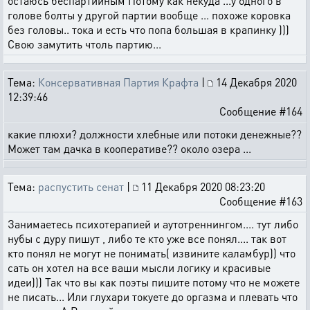
остаюсь беспартийным Потому как некуда ...у одного в
голове болты у другой партии вообще ... похоже коровка
без головы.. тока и есть что попа большая в крапинку )))
Свою замутить чтоль партию...
Тема:
Консервативная Партия Крафта
|
14 Декабря 2020
12:39:46
Сообщение #164
какие плюхи? должности хлебные или потоки денежные??
Может там дачка в кооперативе?? около озера ...
Тема:
распустить сенат
|
11 Декабря 2020 08:23:20
Сообщение #163
Занимаетесь психотерапией и аутотреннингом.... тут либо
нубы с дуру пишут , либо те кто уже все понял.... так вот
кто понял не могут не понимать( извините каламбур)) что
сать он хотел на все ваши мысли логику и красивые
идеи))) Так что вы как поэты пишите потому что не можете
не писать... Или глухари токуете до оргазма и плевать что