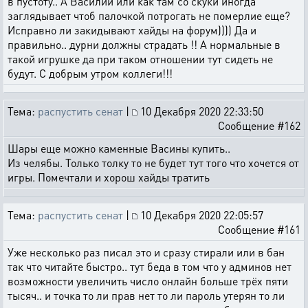
в пустоту.. А Василий или как там со скуки иногда
заглядывает чтоб палочкой потрогать не померлие еще?
Исправно ли закидывают хайды на форум)))) Да и
правильно.. дурни должны страдать !! А нормальные в
такой игрушке да при таком отношении тут сидеть не
будут. С добрым утром коллеги!!!
Тема:
распустить сенат
|
10 Декабря 2020 22:33:50
Сообщение #162
Шары еще можно каменные Васины купить..
Из челябы. Только толку то не будет тут того что хочется от
игры. Помечтали и хорош хайды тратить
Тема:
распустить сенат
|
10 Декабря 2020 22:05:57
Сообщение #161
Уже несколько раз писал это и сразу стирали или в бан
так что читайте быстро.. тут беда в том что у админов нет
возможности увеличить число онлайн больше трёх пяти
тысяч.. и точка то ли прав нет то ли пароль утерян то ли