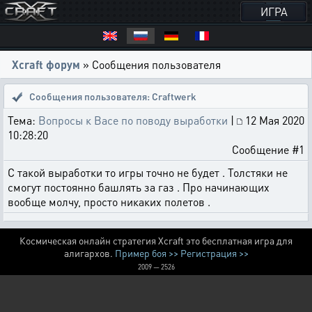
ИГРА
Xcraft форум
» Сообщения пользователя
Сообщения пользователя: Craftwerk
Тема:
Вопросы к Васе по поводу выработки
|
12 Мая 2020
10:28:20
Сообщение #1
С такой выработки то игры точно не будет . Толстяки не
смогут постоянно башлять за газ . Про начинающих
вообще молчу, просто никаких полетов .
Космическая онлайн стратегия Xcraft это бесплатная игра для
алигархов.
Пример боя >>
Регистрация >>
2009 — 2526