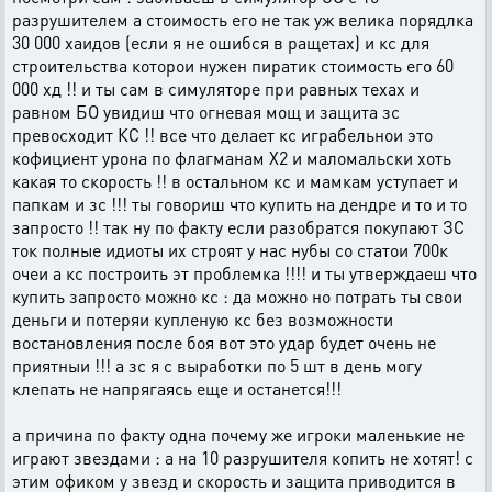
разрушителем а стоимость его не так уж велика порядлка
30 000 хаидов (если я не ошибся в ращетах) и кс для
строительства которои нужен пиратик стоимость его 60
000 хд !! и ты сам в симуляторе при равных техах и
равном БО увидиш что огневая мощ и защита зс
превосходит КС !! все что делает кс играбельнои это
кофициент урона по флагманам Х2 и маломальски хоть
какая то скорость !! в остальном кс и мамкам уступает и
папкам и зс !!! ты говориш что купить на дендре и то и то
запросто !! так ну по факту если разобратся покупают ЗС
ток полные идиоты их строят у нас нубы со статои 700к
очеи а кс построить эт проблемка !!!! и ты утверждаеш что
купить запросто можно кс : да можно но потрать ты свои
деньги и потеряи купленую кс без возможности
востановления после боя вот это удар будет очень не
приятныи !!! а зс я с выработки по 5 шт в день могу
клепать не напрягаясь еще и останется!!!
а причина по факту одна почему же игроки маленькие не
играют звездами : а на 10 разрушителя копить не хотят! с
этим офиком у звезд и скорость и защита приводится в