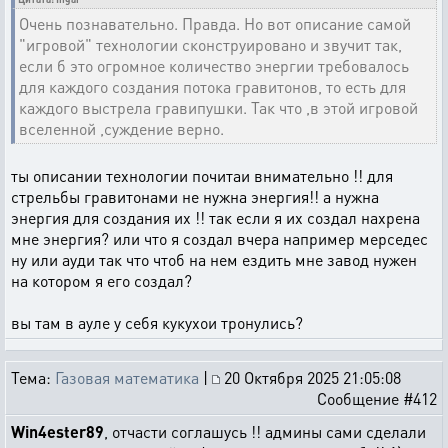
Очень познавательно. Правда. Но вот описание самой
"игровой" технологии сконструировано и звучит так,
если б это огромное количество энергии требовалось
для каждого создания потока гравитонов, то есть для
каждого выстрела гравипушки. Так что ,в этой игровой
вселенной ,суждение верно.
ты описании технологии почитаи внимательно !! для
стрельбы гравитонами не нужна энергия!! а нужна
энергия для создания их !! так если я их создал нахрена
мне энергия? или что я создал вчера например мерседес
ну или ауди так что чтоб на нем ездить мне завод нужен
на котором я его создал?
вы там в ауле у себя кукухои тронулись?
Тема:
Газовая математика
|
20 Октября 2025 21:05:08
Сообщение #412
Win4ester89
, отчасти соглашусь !! админы сами сделали