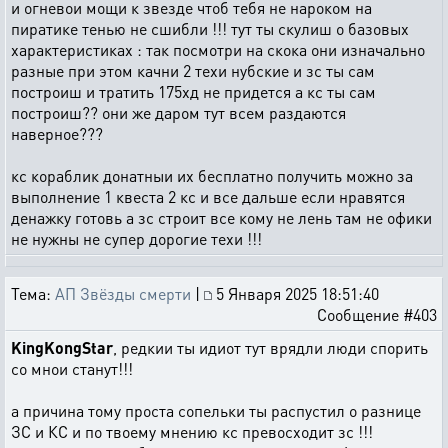
и огневои мощи к звезде чтоб тебя не нароком на
пиратике тенью не сшибли !!! тут ты скулиш о базовых
характеристиках : так посмотри на скока они изначально
разные при этом качни 2 техи нубские и зс ты сам
построиш и тратить 175хд не придется а кс ты сам
построиш?? они же даром тут всем раздаются
наверное???
кс кораблик донатныи их бесплатно получить можно за
выполнение 1 квеста 2 кс и все дальше если нравятся
денажку готовь а зс строит все кому не лень там не офики
не нужны не супер дорогие техи !!!
Тема:
АП Звёзды смерти
|
5 Января 2025 18:51:40
Сообщение #403
KingKongStar
, редкии ты идиот тут врядли люди спорить
со мнои станут!!!
а причина тому проста сопельки ты распустил о разнице
ЗС и КС и по твоему мнению кс превосходит зс !!!