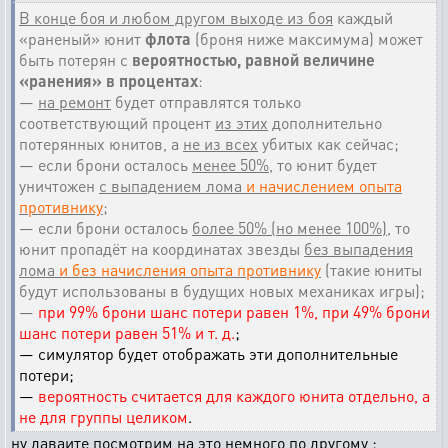
В конце боя и любом другом выходе из боя
каждый
«раненый» юнит
флота
(броня ниже максимума) может
быть потерян с
вероятностью, равной величине
«ранения» в процентах
:
—
на ремонт
будет отправлятся только
соответствующий процент
из этих
дополнительно
потерянных юнитов, а
не из всех
убитых как сейчас;
— если брони осталось
менее 50%
, то юнит будет
уничтожен
с выпадением лома
и начислением опыта
противнику
;
— если брони осталось
более 50% (но менее 100%)
, то
юнит пропадёт на координатах звезды
без выпадения
лома
и без начисления опыта противнику
(такие юниты
будут использованы в будущих новых механиках игры);
—
при 99% брони шанс потери равен 1%, при 49% брони
шанс потери равен 51% и т. д.
;
— симулятор будет отображать эти дополнительные
потери;
—
вероятность считается для каждого юнита отдельно, а
не для группы целиком
.
ну даваите посмотрим на это немного по другому :