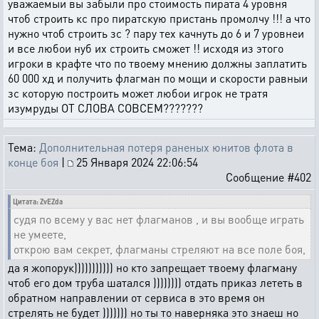
уважаемыи вы забыли про стоимость пирата 4 уровня
чтоб строить кс про пиратскую пристань промолчу !!! а что
нужно чтоб строить зс ? пару тех качнуть до 6 и 7 уровнеи
и все любои нуб их строить сможет !! исходя из этого
игроки в крафте что по твоему мнению должны заплатить
60 000 хд и получить флагман по мощи и скорости равныи
зс которую построить может любои игрок не тратя
изумруды ОТ СЛОВА СОВСЕМ???????
Тема:
Дополнительная потеря раненых юнитов флота в
конце боя
|
25 Января 2024 22:06:54
Сообщение #402
Цитата: ZvEZda
судя по всему у вас нет флагманов , и вы вообще играть
не умеете,
открою вам секрет, флагманы стреляют на все поле боя,
да я жопорук))))))))))) но кто запрещает твоему флагману
чтоб его дом труба шатался )))))))) отдать приказ лететь в
обратном направлении от сервиса в это время он
стрелять не будет ))))))) но ты то наверняка это знаеш но