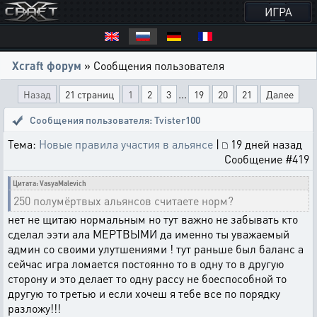
ИГРА
Xcraft форум
» Сообщения пользователя
...
Назад
21 страниц
1
2
3
19
20
21
Далее
Сообщения пользователя: Tvister100
Тема:
Новые правила участия в альянсе
|
19 дней назад
Сообщение #419
Цитата: VasyaMalevich
250 полумёртвых альянсов считаете норм?
нет не щитаю нормальным но тут важно не забывать кто
сделал ээти ала МЕРТВЫМИ да именно ты уважаемый
админ со своими улутшениями ! тут раньше был баланс а
сейчас игра ломается постоянно то в одну то в другую
сторону и это делает то одну рассу не боеспособной то
другую то третью и если хочеш я тебе все по порядку
разложу!!!