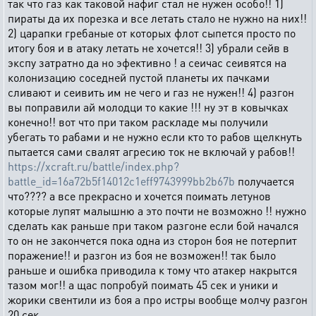
так что газ как таковой нафиг стал не нужен особо!! 1)
пираты да их порезка и все летать стало не нужно на них!!
2) царапки гребаные от которых флот сыпется просто по
итогу боя и в атаку летать не хочется!! 3) убрали сейв в
экспу затратно да но эфективно ! а сеичас сеивятся на
колонизацию соседней пустой планеты их пачками
сливают и сеивить им не чего и газ не нужен!! 4) разгон
вы поправили ай молодци то какие !!! ну эт в ковычках
конечно!! вот что при таком раскладе мы получили
убегать то рабами и не нужно если кто то рабов щелкнуть
пытается сами свалят агресию ток не включай у рабов!!
https://xcraft.ru/battle/index.php?
battle_id=16a72b5f14012c1eff9743999bb2b67b
получается
что???? а все прекрасно и хочется поимать летунов
которые лупят малышню а это почти не возможно !! нужно
сделать как раньше при таком разгоне если бой начался
то он не закончется пока одна из сторон боя не потерпит
поражение!! и разгон из боя не возможен!! так было
раньше и ошибка приводила к тому что атакер накрытся
тазом мог!! а щас попробуй поимать 45 сек и уники и
жорики свентили из боя а про истры вообще молчу разгон
20 сек