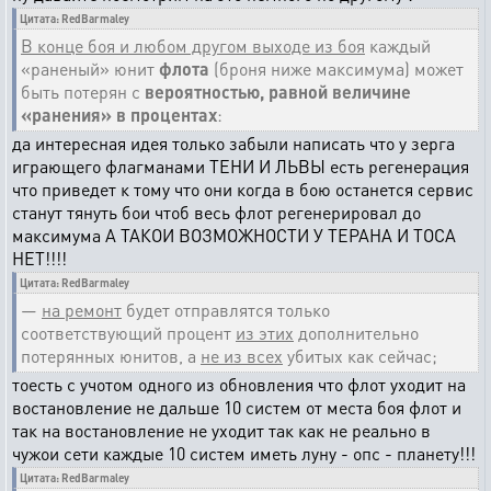
Цитата: RedBarmaley
В конце боя и любом другом выходе из боя
каждый
«раненый» юнит
флота
(броня ниже максимума) может
быть потерян с
вероятностью, равной величине
«ранения» в процентах
:
да интересная идея только забыли написать что у зерга
играющего флагманами ТЕНИ И ЛЬВЫ есть регенерация
что приведет к тому что они когда в бою останется сервис
станут тянуть бои чтоб весь флот регенерировал до
максимума А ТАКОИ ВОЗМОЖНОСТИ У ТЕРАНА И ТОСА
НЕТ!!!!
Цитата: RedBarmaley
—
на ремонт
будет отправлятся только
соответствующий процент
из этих
дополнительно
потерянных юнитов, а
не из всех
убитых как сейчас;
тоесть с учотом одного из обновления что флот уходит на
востановление не дальше 10 систем от места боя флот и
так на востановление не уходит так как не реально в
чужои сети каждые 10 систем иметь луну - опс - планету!!!
Цитата: RedBarmaley