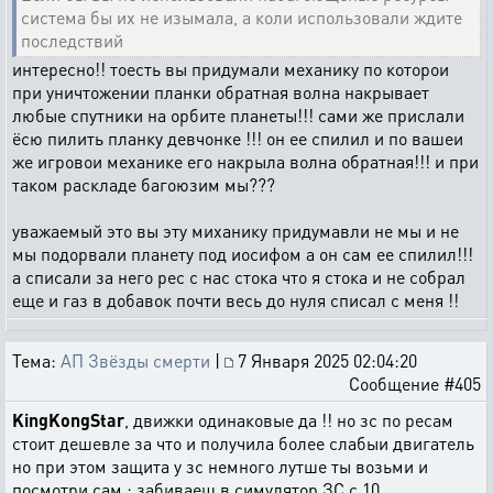
система бы их не изымала, а коли использовали ждите
последствий
интересно!! тоесть вы придумали механику по которои
при уничтожении планки обратная волна накрывает
любые спутники на орбите планеты!!! сами же прислали
ёсю пилить планку девчонке !!! он ее спилил и по вашеи
же игровои механике его накрыла волна обратная!!! и при
таком раскладе багоюзим мы???
уважаемый это вы эту миханику придумавли не мы и не
мы подорвали планету под иосифом а он сам ее спилил!!!
а списали за него рес с нас стока что я стока и не собрал
еще и газ в добавок почти весь до нуля списал с меня !!
Тема:
АП Звёзды смерти
|
7 Января 2025 02:04:20
Сообщение #405
KingKongStar
, движки одинаковые да !! но зс по ресам
стоит дешевле за что и получила более слабыи двигатель
но при этом защита у зс немного лутше ты возьми и
посмотри сам : забиваеш в симулятор ЗС с 10