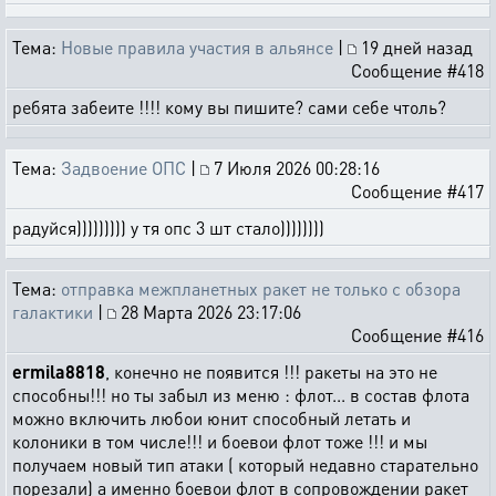
Тема:
Новые правила участия в альянсе
|
19 дней назад
Сообщение #418
ребята забеите !!!! кому вы пишите? сами себе чтоль?
Тема:
Задвоение ОПС
|
7 Июля 2026 00:28:16
Сообщение #417
радуйся))))))))) у тя опс 3 шт стало))))))))
Тема:
отправка межпланетных ракет не только с обзора
галактики
|
28 Марта 2026 23:17:06
Сообщение #416
ermila8818
, конечно не появится !!! ракеты на это не
способны!!! но ты забыл из меню : флот... в состав флота
можно включить любои юнит способный летать и
колоники в том числе!!! и боевои флот тоже !!! и мы
получаем новый тип атаки ( который недавно старательно
порезали) а именно боевои флот в сопровождении ракет