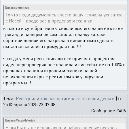
Цитата: зумликоп
То что люди додумались снести вашу гениальную затею
с Иосей - вроде всё в пределах механики.
в том то и суть брат не мы снесли есю его наши не кто не
трогалд и пальцем он сам спилил планку которая
обратнои волнои его накрыла а виноватыми сделать
пытается василиса примудрая нас!!!!
я когда у меня ресы списали все причом с процентом
сидел перепроверял все правила и сие событие на 100% в
предалах правил и игровои механики нашей
великолепнои игры с реитингом как у вируснои
программы !!!
Тема:
Реестр или как нас натягивают за наши деньги
|
25 Февраля 2025 23:07:08
Сообщение #406
Цитата: VasyaMalevich
Если бы вы не использовали набагоющеные ресурсы