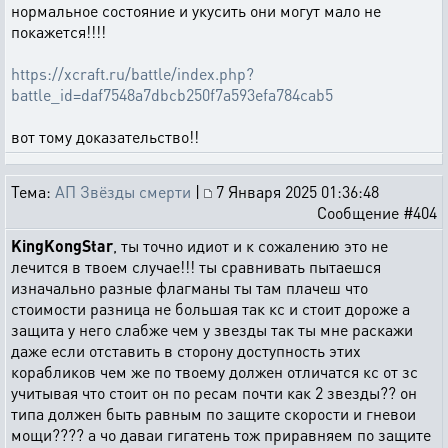
нормальное состояние и укусить они могут мало не
покажется!!!!
https://xcraft.ru/battle/index.php?
battle_id=daf7548a7dbcb250f7a593efa784cab5
вот тому доказательство!!
Тема:
АП Звёзды смерти
|
7 Января 2025 01:36:48
Сообщение #404
KingKongStar
, ты точно идиот и к сожалению это не
лечится в твоем случае!!! ты сравнивать пытаешся
изначально разные флагманы ты там плачеш что
стоимости разница не большая так кс и стоит дороже а
защита у него слабже чем у звезды так ты мне раскажи
даже если отставить в сторону доступность этих
корабликов чем же по твоему должен отличатся кс от зс
учитывая что стоит он по ресам почти как 2 звезды?? он
типа должен быть равным по защите скорости и гневои
мощи???? а чо даваи гигатень тож приравняем по защите