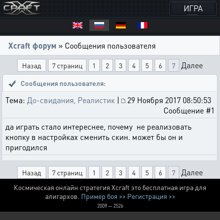
ИГРА
Xcraft форум
» Сообщения пользователя
Далее
Назад
7 страниц
1
2
3
4
5
6
7
Сообщения пользователя:
Тема:
До-свидания, Реалистик
|
29 Ноября 2017 08:50:53
Сообщение #1
да играть стало интереснее, почему не реализовать
кнопку в настройках сменить скин. может бы он и
пригодился
Далее
Назад
7 страниц
1
2
3
4
5
6
7
Космическая онлайн стратегия Xcraft это бесплатная игра для
алигархов.
Пример боя >>
Регистрация >>
2009 — 2526