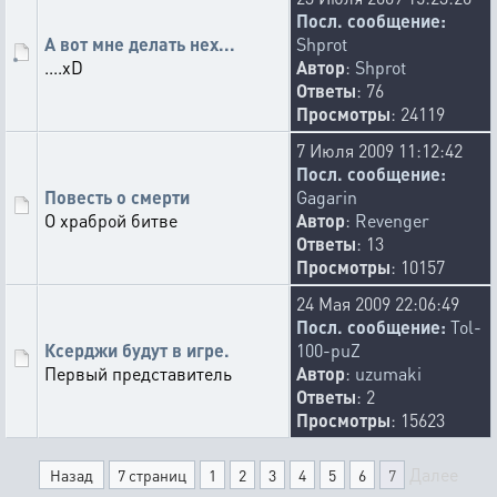
Посл. сообщение:
А вот мне делать нех...
Shprot
....xD
Автор
:
Shprot
Ответы
: 76
Просмотры
: 24119
7 Июля 2009 11:12:42
Посл. сообщение:
Повесть о смерти
Gagarin
О храброй битве
Автор
:
Revenger
Ответы
: 13
Просмотры
: 10157
24 Мая 2009 22:06:49
Посл. сообщение:
Tol-
Ксерджи будут в игре.
100-puZ
Первый представитель
Автор
:
uzumaki
Ответы
: 2
Просмотры
: 15623
Далее
Назад
7 страниц
1
2
3
4
5
6
7