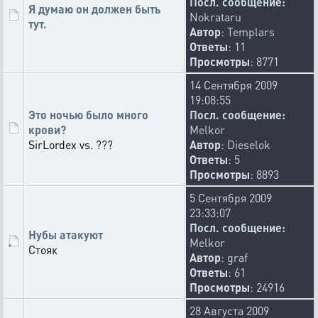
Посл. сообщение:
Я думаю он должен быть
Nokrataru
тут.
Автор
:
Templars
Ответы
: 11
Просмотры
: 8771
14 Сентября 2009
19:08:55
Это ночью было много
Посл. сообщение:
крови?
Melkor
SirLordex vs. ???
Автор
:
Dieselok
Ответы
: 5
Просмотры
: 8893
5 Сентября 2009
23:33:07
Посл. сообщение:
Нубы атакуют
Melkor
Стояк
Автор
:
graf
Ответы
: 61
Просмотры
: 24916
28 Августа 2009