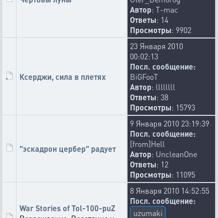
Автор
:
T-mac
Ответы
: 14
Просмотры
: 9902
23 Января 2010
00:02:13
Посл. сообщение:
Ксерджи, сила в плетях
BiGFooT
Автор
:
llllllll
Ответы
: 38
Просмотры
: 15793
9 Января 2010 23:19:39
Посл. сообщение:
[from]Hell
"эскадрон цербер" радует
Автор
:
UncleanOne
Ответы
: 12
Просмотры
: 11095
8 Января 2010 14:52:55
Посл. сообщение:
War Stories of Tol-100-puZ
uzumaki