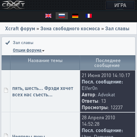
ИГРА
Xcraft форум
»
Зона свободного космоса
»
Зал славы
Зал славы
Опции форума
Название темы
Последнее
сообщение
21 Июня 2010 14:10:17
Посл. сообщение:
пять, шесть... Фрэди хочет
Elfer0n
всех нас съесть...
Автор
:
Advokat
Ответы
: 13
Просмотры
: 12237
28 Апреля 2010
14:52:28
Посл. сообщение:
Чертовы луны
Uter_Demorog