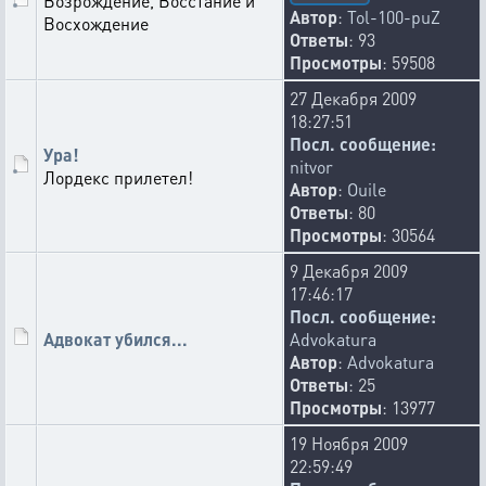
Возрождение, Восстание и
Автор
:
Tol-100-puZ
Восхождение
Ответы
: 93
Просмотры
: 59508
27 Декабря 2009
18:27:51
Посл. сообщение:
Ура!
nitvor
Лордекс прилетел!
Автор
:
Ouile
Ответы
: 80
Просмотры
: 30564
9 Декабря 2009
17:46:17
Посл. сообщение:
Адвокат убился...
Advokatura
Автор
:
Advokatura
Ответы
: 25
Просмотры
: 13977
19 Ноября 2009
22:59:49