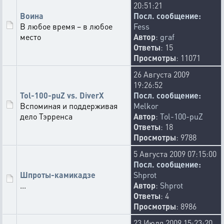
20:51:21
Воина
Посл. сообщение:
В любое время – в любое
Fess
место
Автор
:
graf
Ответы
: 15
Просмотры
: 11071
26 Августа 2009
19:26:52
Tol-100-puZ vs. DiverX
Посл. сообщение:
Вспоминая и поддерживая
Melkor
дело Тэрренса
Автор
:
Tol-100-puZ
Ответы
: 18
Просмотры
: 9788
5 Августа 2009 07:15:00
Посл. сообщение:
Шпроты-камикадзе
Shprot
...
Автор
:
Shprot
Ответы
: 4
Просмотры
: 8986
23 Июля 2009 15:23:20