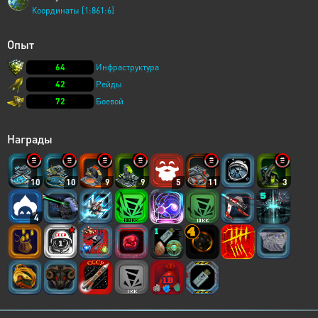
Координаты [1:861:6]
Опыт
64
Инфраструктура
42
Рейды
72
Боевой
Награды
10
10
9
9
5
11
3
4