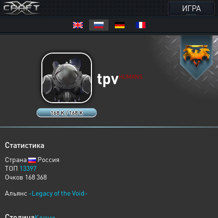
ИГРА
tpv
HUMANS
168 K / 168 K
Статистика
Страна
Россия
ТОП
13397
Очков 168 368
Альянс
-Legacy of the Void-
Столица
Ключи