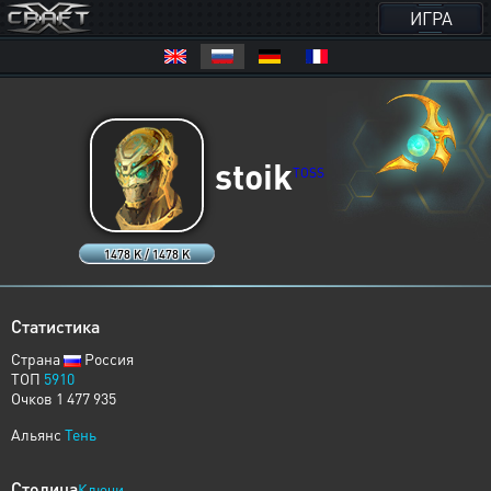
ИГРА
stoik
TOSS
1478 K / 1478 K
Статистика
Страна
Россия
ТОП
5910
Очков 1 477 935
Альянс
Тень
Столица
Ключи