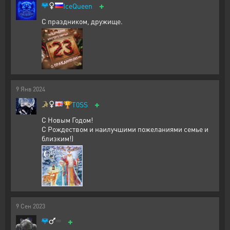
+
IceQueen
С праздником, дружище.
9
Янв
2024
+
🏆
T0SS
С Новым Годом!
С Рождеством и наилучшими пожеланиями семье и
близким!)
9
Сен
2023
+