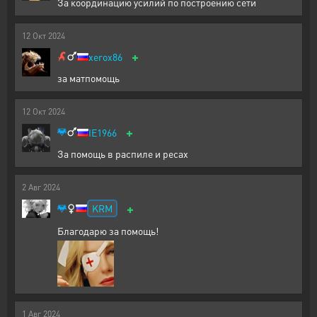
За координацию усилий по построению сети
12
Окт
2024
+
xerox86
за матпомощь
12
Окт
2024
+
IE1966
За помощь в распиле и ресах
2
Авг
2024
+
KRM
Благодарю за помощь!
1
Авг
2024