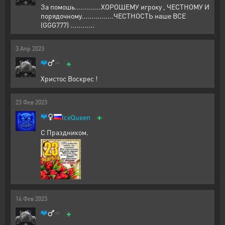
За помошь.............ХОРОШЕМУ игроку , ЧЕСТНОМУ И
порядочному................ЧЕСТНОСТЬ наше ВСЕ
(GGG777) ............
3
Апр
2023
+
Христос Воскрес !
23
Фев
2023
+
IceQueen
С Праздником.
14
Фев
2023
+