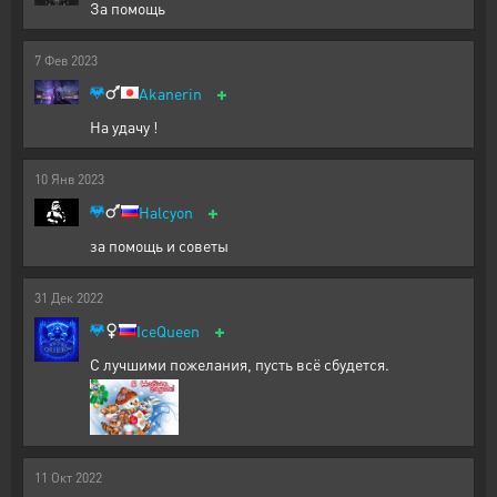
За помощь
7
Фев
2023
+
Akanerin
На удачу !
10
Янв
2023
+
Halcyon
за помощь и советы
31
Дек
2022
+
IceQueen
С лучшими пожелания, пусть всё сбудется.
11
Окт
2022