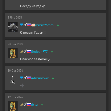
Соседу на удачу
1
Янв
2025
+
🐖
mmm76mm
С новым Годом!!!
23
Ноя
2024
+
Gedeon777
Спасибо за помощь
30
Окт
2024
+
Adminwww
➕
12
Окт
2024
+
drez