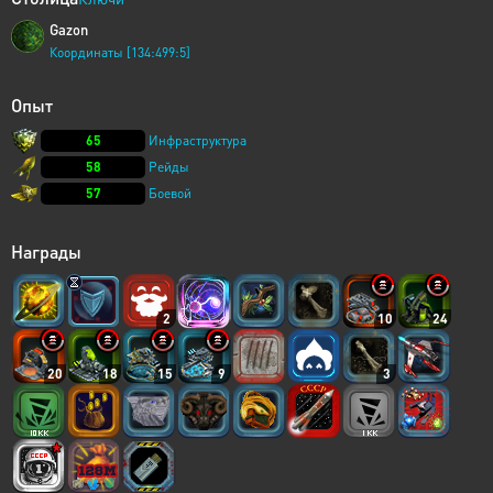
Gazon
Координаты [134:499:5]
Опыт
65
Инфраструктура
58
Рейды
57
Боевой
Награды
2
10
24
20
18
15
9
3