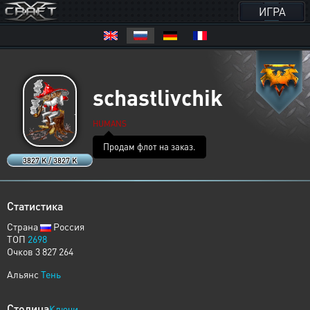
ИГРА
schastlivchik
HUMANS
Продам флот на заказ.
3827 K / 3827 K
Статистика
Страна
Россия
ТОП
2698
Очков 3 827 264
Альянс
Тень
Столица
Ключи