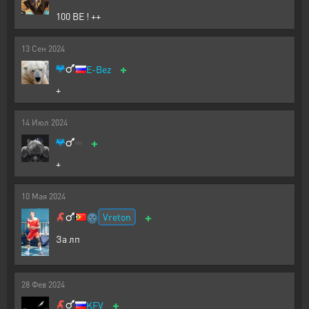
100 BE ! ++
13
Сен
2024
+
E-Bez
+
14
Июл
2024
+
+
10
Мая
2024
+
Vreton
🌚
За лп
28
Фев
2024
+
KFV