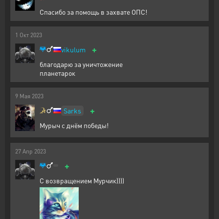
Спасибо за помощь в захвате ОПС!
1
Окт
2023
+
vikulum
благодарю за уничтожение
планетарок
9
Мая
2023
+
Sarks
Мурыч с днём победы!
27
Апр
2023
+
С возвращением Мурчик))))