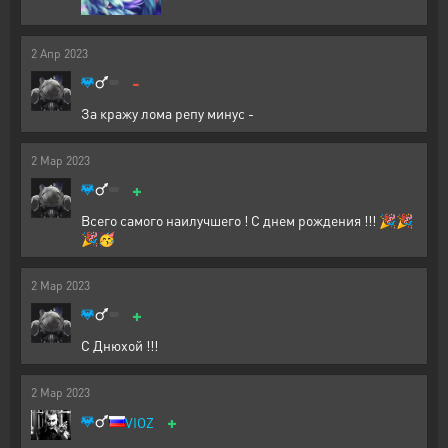
2
Апр
2023
-
За кражу лома репу минус -
2
Мар
2023
+
Всего самого наилучшего ! С днем рождения !!! 🎉🎉
🎉🥳
2
Мар
2023
+
С Днюхой !!!
2
Мар
2023
+
VIOZ