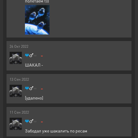
полетаем?)))
26
Окт
2022
-
ШАКАЛ -
13
Сен
2022
-
[удалено]
11
Сен
2022
-
Забодал уже шакалить по ресам