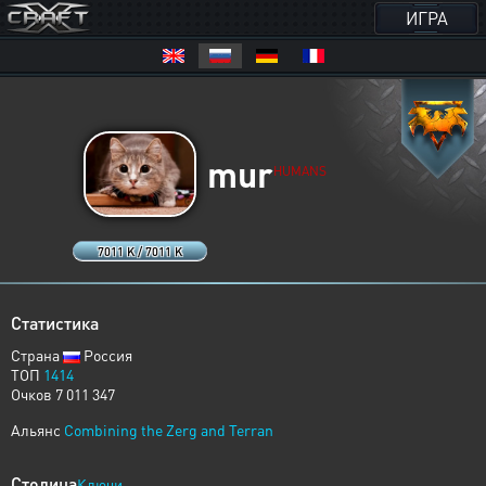
ИГРА
mur
HUMANS
7011 K / 7011 K
Статистика
Страна
Россия
ТОП
1414
Очков 7 011 347
Альянс
Combining the Zerg and Terran
Столица
Ключи