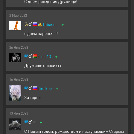
С днём рождения Дружище!
2
Мар
2023
+
🤼
Tabasco
с днем варенья !!!
26
Янв
2023
+
aries13
Дружище плюсик++
16
Янв
2023
+
dimfree
За торг +
13
Янв
2023
+
С Новым годом, рождеством и наступающим Старым