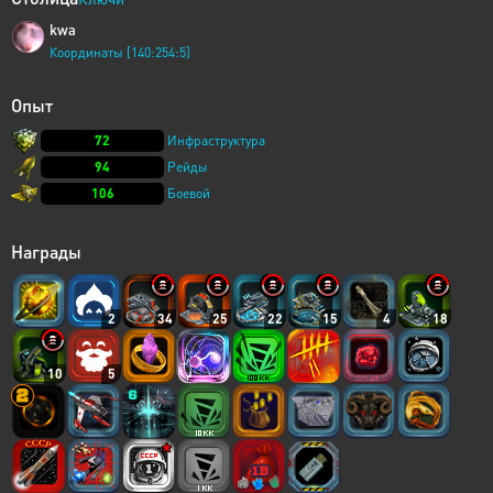
kwa
Координаты [140:254:5]
Опыт
72
Инфраструктура
94
Рейды
106
Боевой
Награды
2
34
25
22
15
4
18
10
5