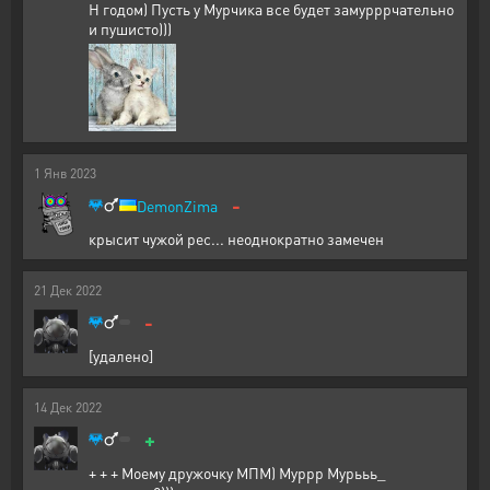
Н годом) Пусть у Мурчика все будет замурррчательно
и пушисто)))
1
Янв
2023
-
DemonZima
крысит чужой рес... неоднократно замечен
21
Дек
2022
-
[удалено]
14
Дек
2022
+
+ + + Моему дружочку МПМ) Муррр Мурььь_