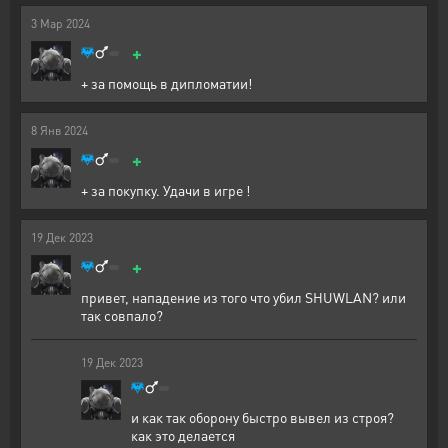
3
Мар
2024
+
+ за помощь в дипломатии!
8
Янв
2024
+
+ за покупку. Удачи в игре !
19
Дек
2023
+
привет, нападение из того что убил SHUWLAN? или
так совпало?
19
Дек
2023
и как так оборону быстро вывел из строя?
как это делается