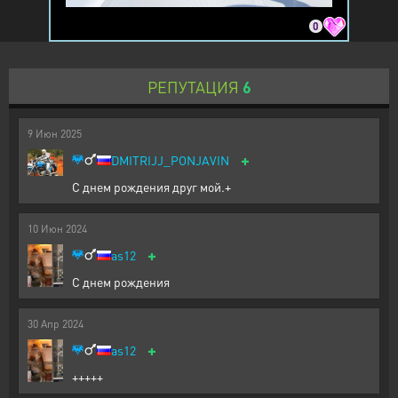
0
РЕПУТАЦИЯ
6
9
Июн
2025
+
DMITRIJJ_PONJAVIN
С днем рождения друг мой.+
10
Июн
2024
+
as12
С днем рождения
30
Апр
2024
+
as12
+++++