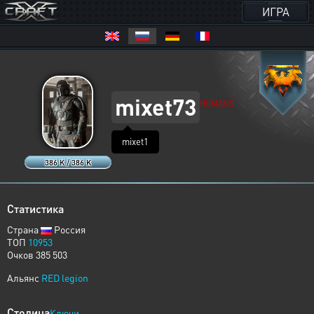
ИГРА
mixet73
HUMANS
mixet1
386 K / 386 K
Статистика
Страна
Россия
ТОП
10953
Очков 385 503
Альянс
RED legion
Столица
Ключи