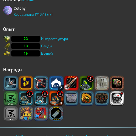
Colony
Координаты [710:169:7]
Опыт
23
Инфраструктура
13
Рейды
16
Боевой
Награды
2
3