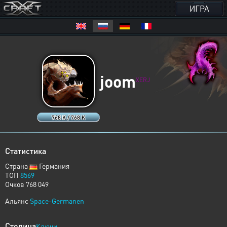
ИГРА
joom
XERJ
768 K / 768 K
Статистика
Страна
Германия
ТОП
8569
Очков 768 049
Альянс
Space-Germanen
Столица
Ключи