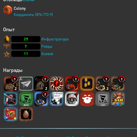
Colony
Координаты [876:772:9]
Опыт
29
Инфраструктура
7
Рейды
11
Боевой
Награды
2
2
3