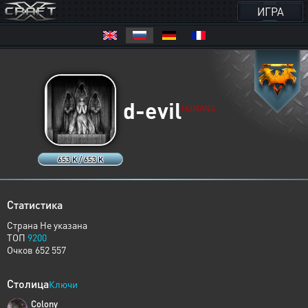
ИГРА
d-evil
HUMANS
653 K / 653 K
Статистика
Страна Не указана
ТОП
9200
Очков 652 557
Столица
Ключи
Colony