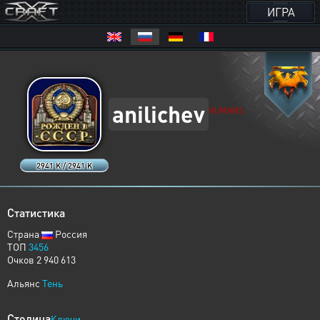
ИГРА
anilichev
HUMANS
2941 K / 2941 K
Статистика
Страна
Россия
ТОП
3456
Очков 2 940 613
Альянс
Тень
Столица
Ключи