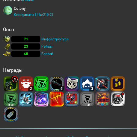
Colony
Координаты [516:210:2]
Опыт
71
Инфраструктура
23
Рейды
40
Боевой
Награды
2
2
3