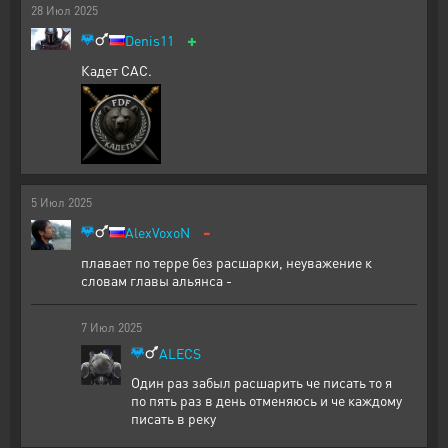
28
Июл
2025
+
Denis11
Кадет САС.
5
Июл
2025
-
AlexVoxoN
плавает по терре без расшарки, неуважение к
словам главы альянса -
7
Июл
2025
ALECS
Один раз забыл расшарить че писать то я
по пять раз в день отменяюсь и че каждому
писать в реку