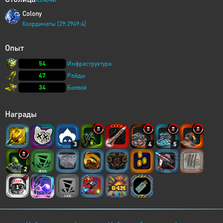
Colony
Координаты [29:2949:4]
Опыт
54
Инфраструктура
47
Рейды
34
Боевой
Награды
3
4
5
2