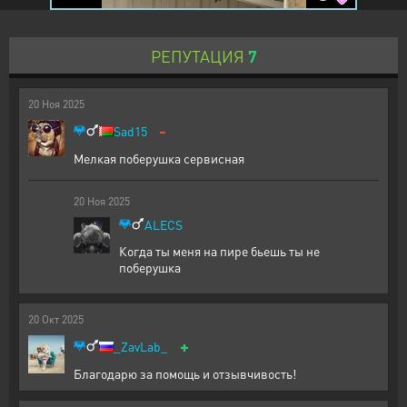
РЕПУТАЦИЯ
7
20
Ноя
2025
-
Sad15
Мелкая поберушка сервисная
20
Ноя
2025
ALECS
Когда ты меня на пире бьешь ты не
поберушка
20
Окт
2025
+
_ZavLab_
Благодарю за помощь и отзывчивость!