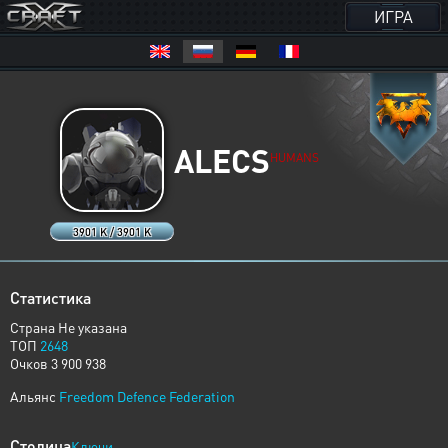
ИГРА
ALECS
HUMANS
3901 K / 3901 K
Статистика
Страна Не указана
ТОП
2648
Очков 3 900 938
Альянс
Freedom Defence Federation
Столица
Ключи