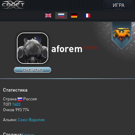
ИГРА
aforem
HUMANS
994 K / 994 K
Статистика
Страна
Россия
ТОП
7403
Очков 993 774
Альянс
Союз Водолея
Столица
Ключи