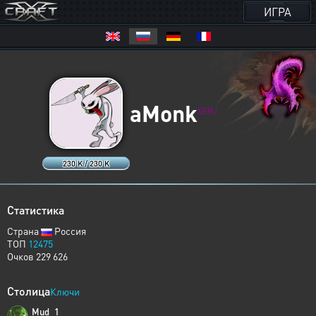
ИГРА
aMonk
XERJ
230 K / 230 K
Статистика
Страна
Россия
ТОП
12475
Очков 229 626
Столица
Ключи
Mud_1