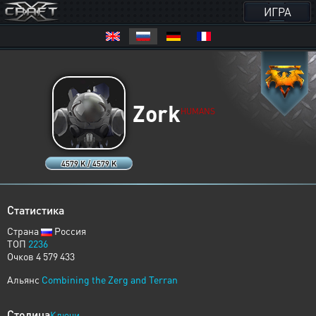
ИГРА
Zork
HUMANS
4579 K / 4579 K
Статистика
Страна
Россия
ТОП
2236
Очков 4 579 433
Альянс
Combining the Zerg and Terran
Столица
Ключи