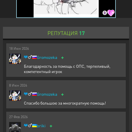
0
РЕПУТАЦИЯ
17
18
Июн
2026
+
Gromozeka
Благодарность за помощь с ОПС, терпеливый,
компетентный игрок
8
Июн
2026
+
Gromozeka
Спасибо большою за многократную помощь!
27
Фев
2026
+
briki