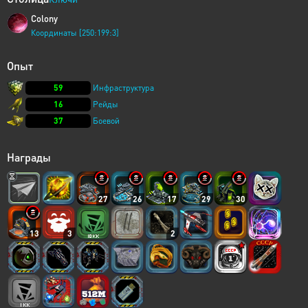
Colony
Координаты [250:199:3]
Опыт
59
Инфраструктура
16
Рейды
37
Боевой
Награды
27
26
17
29
30
13
3
2