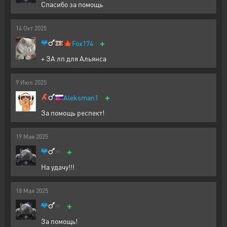
Спасибо за помощь
14
Окт
2025
+
🍁
Fox174
+ ЗА лп для Альянса
9
Июл
2025
+
Aleksman1
За помощь респект!
19
Мая
2025
+
На удачу!!!
18
Мая
2025
+
За помощь!