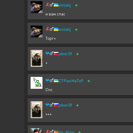
+
vintalij
и вам спас
+
vintalij
Торг+
+
joker39
+
+
CTPaxiHaToP
Спс
+
joker39
+++
+
Im_King