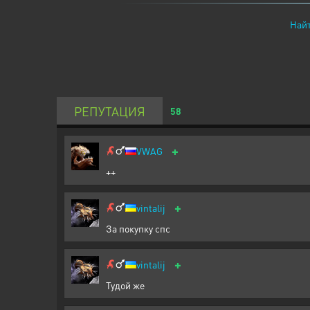
Найт
РЕПУТАЦИЯ
58
+
VWAG
++
+
vintalij
За покупку спс
+
vintalij
Тудой же