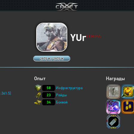
YUr
HUMANS
2975 K / 2975 K
Опыт
Награды
58
Инфраструктура
:341:5]
23
Рейды
34
Боевой