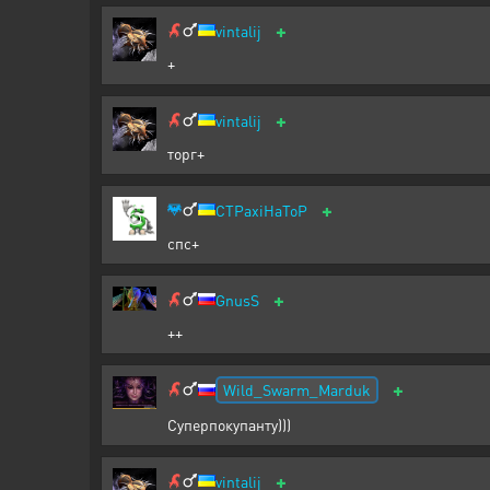
+
vintalij
+
+
vintalij
торг+
+
CTPaxiHaToP
спс+
+
GnusS
++
+
Wild_Swarm_Marduk
Суперпокупанту)))
+
vintalij