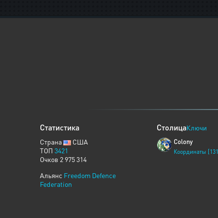
Статистика
Столица
Ключи
Страна
США
Colony
ТОП
3421
Координаты [131
Очков 2 975 314
Альянс
Freedom Defence
Federation