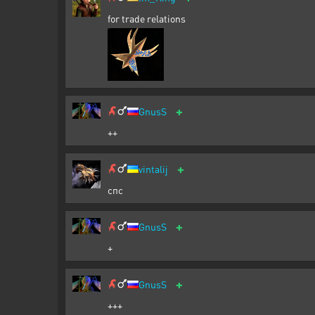
for trade relations
+
GnusS
++
+
vintalij
спс
+
GnusS
+
+
GnusS
+++