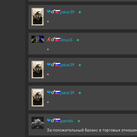
+
joker39
+
+
GnusS
+
+
joker39
+
+
joker39
+
+
panteli
За положительный баланс в торговых отношен