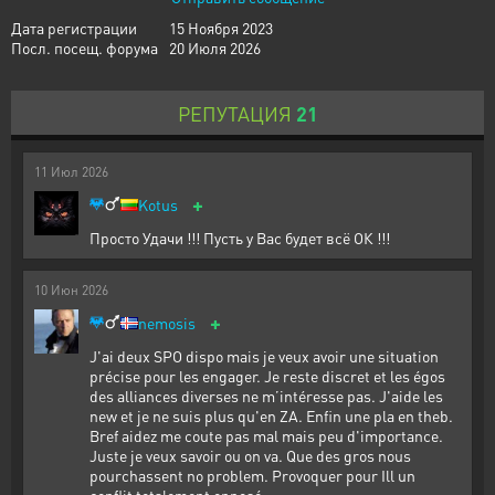
Дата регистрации
15 Ноября 2023
Посл. посещ. форума
20 Июля 2026
РЕПУТАЦИЯ
21
11
Июл
2026
+
Kotus
Просто Удачи !!! Пусть у Вас будет всё ОК !!!
10
Июн
2026
+
nemosis
J'ai deux SPO dispo mais je veux avoir une situation
précise pour les engager. Je reste discret et les égos
des alliances diverses ne m’intéresse pas. J'aide les
new et je ne suis plus qu'en ZA. Enfin une pla en theb.
Bref aidez me coute pas mal mais peu d'importance.
Juste je veux savoir ou on va. Que des gros nous
pourchassent no problem. Provoquer pour Ill un