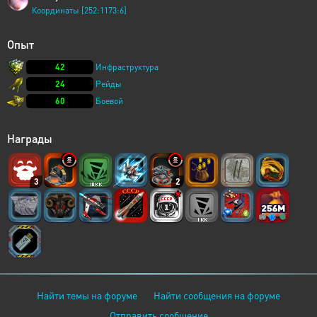
Координаты [252:1173:6]
Опыт
42
Инфраструктура
24
Рейды
60
Боевой
Награды
3
2
Найти темы на форуме
Найти сообщения на форуме
Отправить сообщение