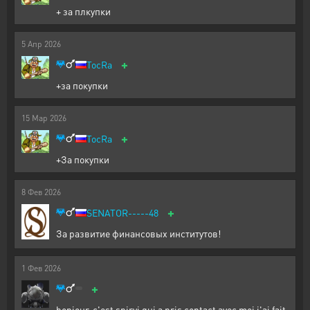
+ за плкупки
5
Апр
2026
+
TocRa
+за покупки
15
Мар
2026
+
TocRa
+За покупки
8
Фев
2026
+
SENATOR-----48
За развитие финансовых институтов!
1
Фев
2026
+
bonjour, c'est spirvi qui a pris contact avec moi j'ai fait