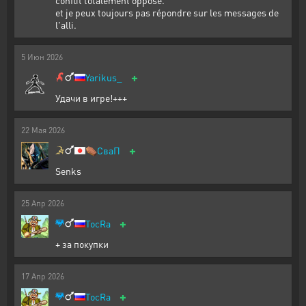
conflit totalement opposé.
et je peux toujours pas répondre sur les messages de
l'alli.
5
Июн
2026
+
Yarikus_
Удачи в игре!+++
22
Мая
2026
+
⚰️
СваП
Senks
25
Апр
2026
+
TocRa
+ за покупки
17
Апр
2026
+
TocRa