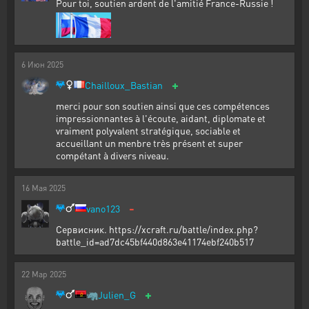
Pour toi, soutien ardent de l'amitié France-Russie !
6
Июн
2025
+
Chailloux_Bastian
merci pour son soutien ainsi que ces compétences
impressionnantes à l'écoute, aidant, diplomate et
vraiment polyvalent stratégique, sociable et
accueillant un menbre très présent et super
compétant à divers niveau.
16
Мая
2025
-
vano123
Сервисник. https://xcraft.ru/battle/index.php?
battle_id=ad7dc45bf440d863e41174ebf240b517
22
Мар
2025
+
🦏
Julien_G