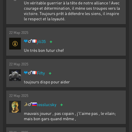
Un véritable guerrier à la tête de notre alliance ! Avec
courage et détermination, il mène ses troupes vers la
victoire. Toujours prêt à défendre les siens, il inspire
le respect et la loyauté.
22
Мар
2025
+
jili35
Un très bon futur chef
22
Мар
2025
+
Fifty
toujours dispo pour aider
22
Мар
2025
+
tosslucsky
mauvais joueur , pas copain , j'l'aime pas , le vilain;
mais bon gars quand même ,