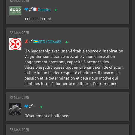
22
Мар
2025
+
Goodis
++++++++++ lol
22
Мар
2025
+
XERJSChe83
Un leadership avec une véritable source d'inspiration.
Va guider son alliance avec une vision claire et un
engagement constant, capacité à prendre des
décisions judicieuses tout en prenant soin de chacun,
fait de lui un leader respecté et admiré. Il incarne la
passion et la détermination et cela nous motive qui
sont des lords à donner le meilleurs d'eux-mêmes.
22
Мар
2025
+
Dévouement à l'alliance
22
Мар
2025