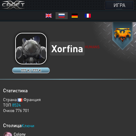
ИГРА
Xorfina
HUMANS
777 K / 777 K
Статистика
Страна
Франция
ТОП
8524
Очков 776 701
Столица
Ключи
Colony