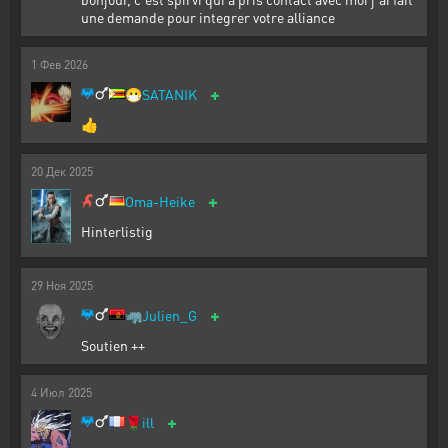
une demande pour integrer votre alliance
1
Фев
2026
+
😷
SATANIK
👍
20
Дек
2025
+
Oma-Heike
Hinterlistig
29
Ноя
2025
+
🦏
Julien_G
Soutien ++
4
Июл
2025
+
🌹
ill