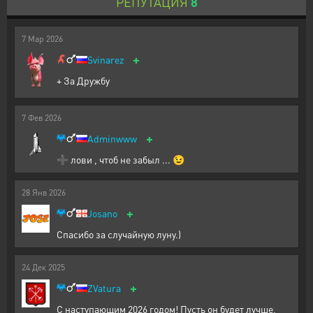
РЕПУТАЦИЯ
8
7
Мар
2026
+
Svinarez
+ За Дружбу
7
Фев
2026
+
Adminwww
➕ лови , чтоб не забыл ... 😉
28
Янв
2026
+
Josano
Спасибо за случайную луну.)
24
Дек
2025
+
ZVatura
С наступающим 2026 годом! Пусть он будет лучше,