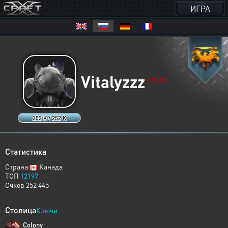
ИГРА
Vitalyzzz
HUMANS
252 K / 252 K
Статистика
Страна
Канада
ТОП
12197
Очков 252 445
Столица
Ключи
Colony