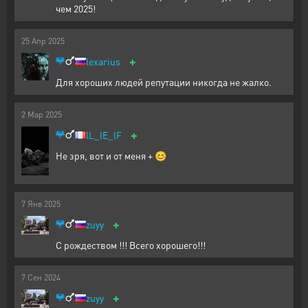
чем 2025!
25
Апр
2025
+
lexarius
Для хороших людей репутации никогда не жалко.
2
Мар
2025
+
lL_lE_lF
Не зря, вот и от меня + 😊
7
Янв
2025
+
zuyy
С рождеством !!! Всего хорошего!!!
7
Сен
2024
+
zuyy