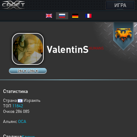
ИГРА
ValentinS
HUMANS
286 K / 286 K
Статистика
Страна
Израиль
ТОП
11842
Очков 286 085
Альянс
OCA
Столица
Ключи