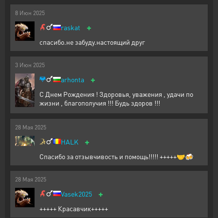
8
Июн
2025
+
raskat
спасибо.не забуду.настоящий друг
3
Июн
2025
+
arhonta
С Днем Рождения ! Здоровья, уважения , удачи по
жизни , благополучия !!! Будь здоров !!!
28
Мая
2025
+
HALK
Спасибо за отзывчивость и помощь!!!!! +++++🤝🍻
28
Мая
2025
+
Vasek2025
+++++ Красавчик+++++