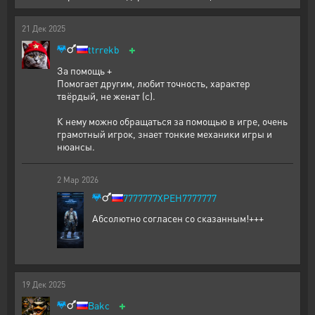
21
Дек
2025
+
ttrrekb
За помощь +
Помогает другим, любит точность, характер
твёрдый, не женат (с).
К нему можно обращаться за помощью в игре, очень
грамотный игрок, знает тонкие механики игры и
нюансы.
2
Мар
2026
7777777XPEH7777777
Абсолютно согласен со сказанным!+++
19
Дек
2025
+
Bakc