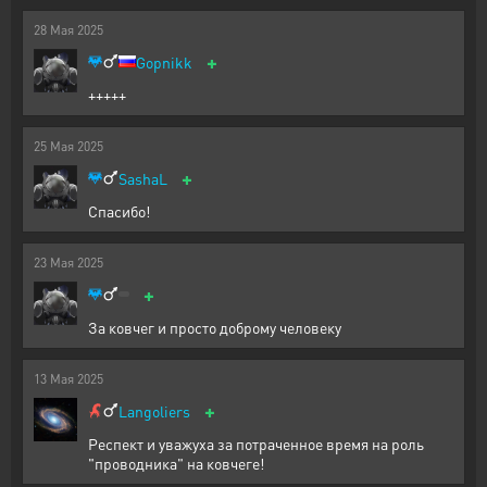
28
Мая
2025
+
Gopnikk
+++++
25
Мая
2025
+
SashaL
Спасибо!
23
Мая
2025
+
За ковчег и просто доброму человеку
13
Мая
2025
+
Langoliers
Респект и уважуха за потраченное время на роль
"проводника" на ковчеге!