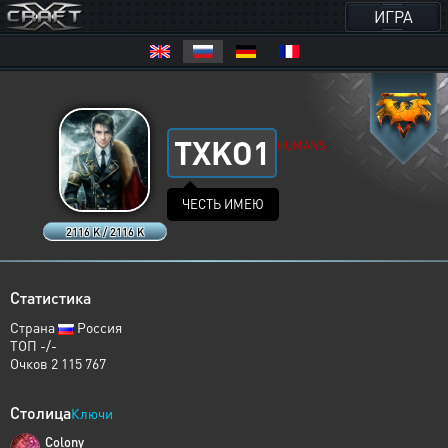
ИГРА
TXKO1
HUMANS
ЧЕСТЬ ИМЕЮ
2116 K / 2116 K
Статистика
Страна
Россия
ТОП -/-
Очков 2 115 767
Столица
Ключи
Colony