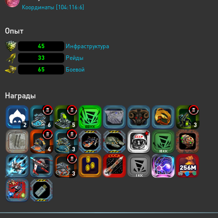
Координаты [104:116:6]
Опыт
45
Инфраструктура
33
Рейды
65
Боевой
Награды
2
6
5
3
4
3
3