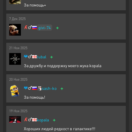
За помощь+
7
Дек
2025
+
givi-74
21
Ноя
2025
+
tubal
За дружбу и поддержку моего жука kopala
20
Ноя
2025
+
🎳
sash-ko
За помощь!
19
Ноя
2025
+
kopala
Хороших людей редкост в галактике!!!