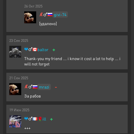
26
Окт
2025
givi-74
[удалено]
23
Сен
2025
+
baltor
Thank-you my friend ... i know it cost a lot to help ... i
will not forget
21
Сен
2025
-
mrazi
За рабов
19
Июн
2025
+
🌹
ill
+++