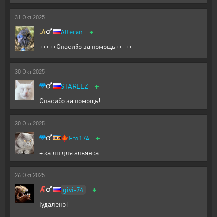
31
Окт
2025
+
Alteran
+++++Спасибо за помощь+++++
30
Окт
2025
+
STARLEZ
Спасибо за помощь!
30
Окт
2025
+
🍁
Fox174
+ за лп для альянса
26
Окт
2025
+
givi-74
[удалено]