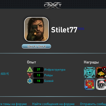
Stilet77
TOSS
1066 K / 1066 K
Опыт
Награды
37
Инфраструктура
:820:9]
13
Рейды
10
Боевой
и темы на форуме
Найти сообщения на форуме
Отправить сообщ