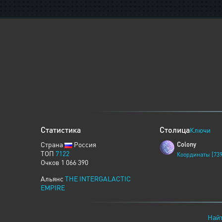
Статистика
Столица
Ключи
Страна
Россия
Colony
ТОП
7122
Координаты [739
Очков 1 066 390
Альянс
THE INTERGALACTIC
EMPIRE
Найт