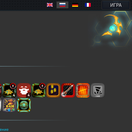
ИГРА
4
4
4
ение