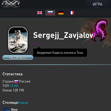
ИГРА
Sergejj_Zavjalov
XERJ
Академия Кадеты альянса Тень
128 K / 128 K
Статистика
Страна
Россия
ТОП
14181
Очков 128 198
Столица
Ключи
New