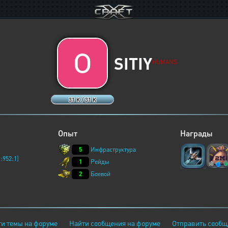
SITIY
HUMANS
31 K / 31 K
Опыт
Награды
5
Инфраструктура
:952:1]
1
Рейды
2
Боевой
и темы на форуме
Найти сообщения на форуме
Отправить сообщ