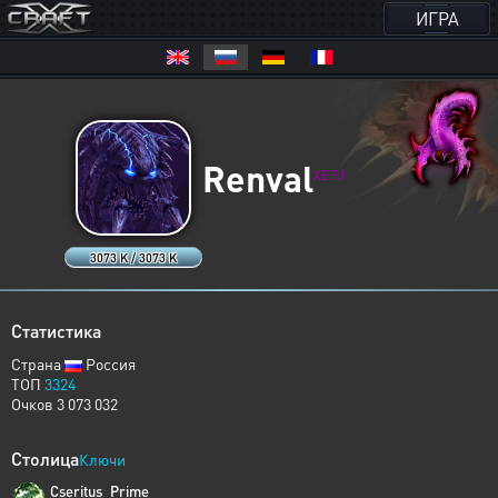
ИГРА
Renval
XERJ
3073 K / 3073 K
Статистика
Страна
Россия
ТОП
3324
Очков 3 073 032
Столица
Ключи
Cseritus_Prime