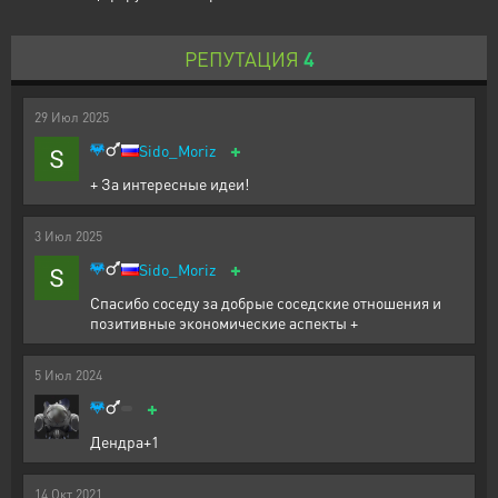
РЕПУТАЦИЯ
4
29
Июл
2025
+
Sido_Moriz
+ За интересные идеи!
3
Июл
2025
+
Sido_Moriz
Спасибо соседу за добрые соседские отношения и
позитивные экономические аспекты +
5
Июл
2024
+
Дендра+1
14
Окт
2021