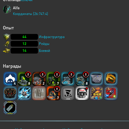
Alfa
Координаты [26:747:4]
Опыт
44
Инфраструктура
12
Рейды
14
Боевой
Награды
4
8
2
7
8
7