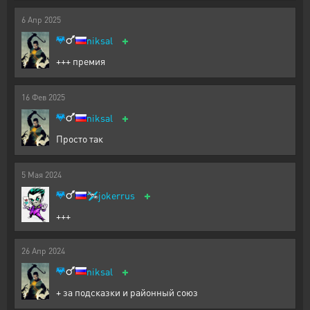
6
Апр
2025
+
niksal
+++ премия
16
Фев
2025
+
niksal
Просто так
5
Мая
2024
+
🛩️
jokerrus
+++
26
Апр
2024
+
niksal
+ за подсказки и районный союз