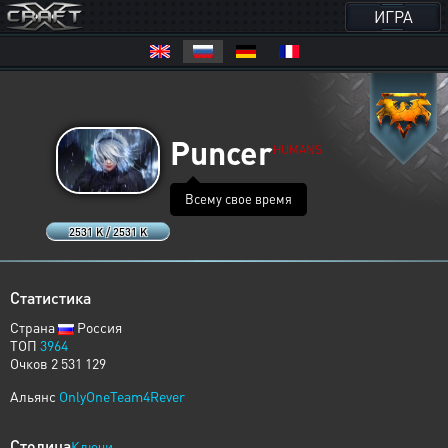
ИГРА
Puncer
HUMANS
Всему свое время
2531 K / 2531 K
Статистика
Страна
Россия
ТОП
3964
Очков 2 531 129
Альянс
OnlyOneTeam4Rever
Столица
Ключи