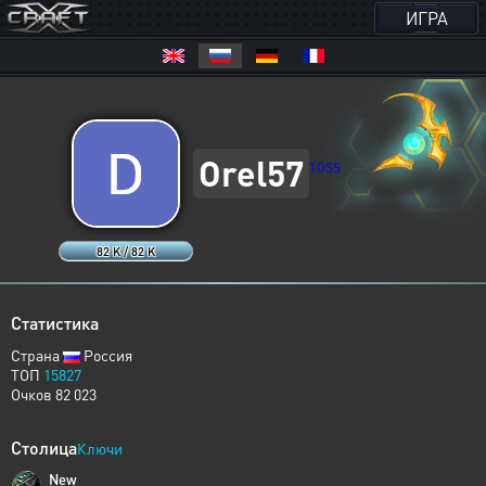
ИГРА
Orel57
TOSS
82 K / 82 K
Статистика
Страна
Россия
ТОП
15827
Очков 82 023
Столица
Ключи
New