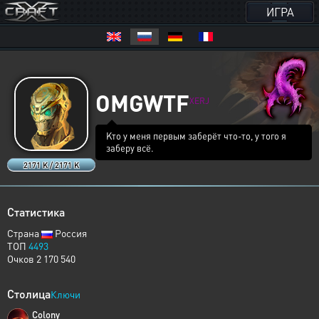
ИГРА
OMGWTF
XERJ
Kто у меня первым заберёт что-то, у того я
заберу всё.
2171 K / 2171 K
Статистика
Страна
Россия
ТОП
4493
Очков 2 170 540
Столица
Ключи
Colony