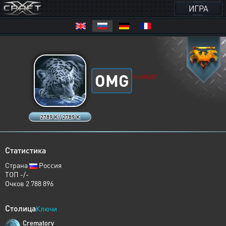
ИГРА
OMG
HUMANS
2789 K / 2789 K
Статистика
Страна
Россия
ТОП -/-
Очков 2 788 896
Столица
Ключи
Crematory