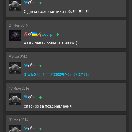
+
С днем космонавтики тебя!!!!!!!!!!!!!!!!
21
Янв
2015
+
🦂
Scorp
не выпадай больше в ишку :)
9
Июл
2014
+
0161a390e122a930889074ab24371f1a
17
Июн
2014
+
спасибо за поздравления)
31
Мая
2014
+