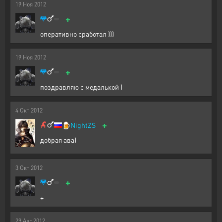
19
Ноя
2012
+
оперативно сработал )))
19
Ноя
2012
+
поздравляю с медалькой )
4
Окт
2012
+
🍺
NightZS
добрая ава)
3
Окт
2012
+
+
29
Авг
2012