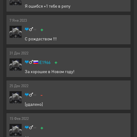
Я ошибся +1 тебе в репу
7
Янв
2023
+
С рождеством !!!
31
Дек
2022
+
IE1966
За хорошее в Новом году!
25
Дек
2022
-
[удалено]
15
Фев
2022
+
++