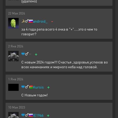
[удалено]
22
Мая
2024
-
android_
за 4 года репа всего 4 очка в "+"....это о чем то
говорит?
2
Янв
2024
+
С новым 2024 годом!!! Счастья ,здоровья,успехов во
всех начинаниях и мирного неба над головой.
1
Янв
2024
+
Kursis
С Новым годом!
10
Мая
2023
+
IE1966