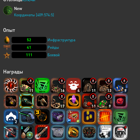
New
Координаты [409:574:5]
Опыт
52
Инфраструктура
41
Рейды
111
Боевой
Награды
11
16
4
11
13
9
17
11
9
2