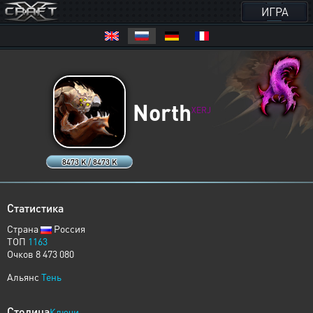
ИГРА
North
XERJ
8473 K / 8473 K
Статистика
Страна
Россия
ТОП
1163
Очков 8 473 080
Альянс
Тень
Столица
Ключи