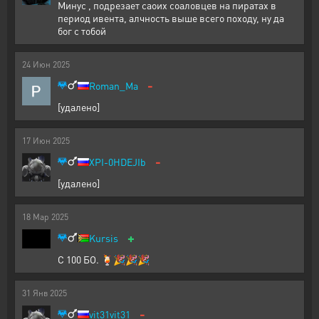
Минус , подрезает саоих соаловцев на пиратах в
период ивента, алчность выше всего походу, ну да
бог с тобой
24
Июн
2025
-
Roman_Ma
[удалено]
17
Июн
2025
-
XPI-0HDEJIb
[удалено]
18
Мар
2025
+
Kursis
С 100 БО. 🍹🎉🎉🎉
31
Янв
2025
-
vit31vit31