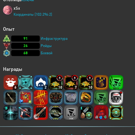
xSx
Координаты [102:296:2]
Опыт
91
Инфраструктура
26
Рейды
68
Боевой
Награды
6
2
10
7
10