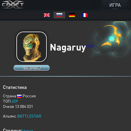
ИГРА
Nagaruy
TOSS
13 M / 13 M
Статистика
Страна
Россия
ТОП
659
Очков 13 084 031
Альянс
BATTLESTAR
Столица
Ключи